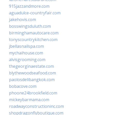
915jazzandmore.com
aguadulce-countryfair.com
jakehovis.com
bosswingsduluth.com
birminghamautocare.com
tonyscountrykitchen.com
jbellasnailspa.com
mychaihouse.com
alvisgrooming.com
thegeorginaestate.com
blythewoodseafood.com
paolosdelibangkok.com
bobacove.com
phoone24brookfield.com
mickeybarmama.com
roadwayconstructioninc.com
shopdragonflyboutique.com