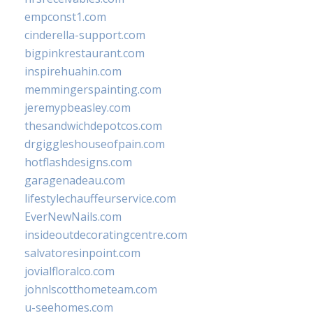
empconst1.com
cinderella-support.com
bigpinkrestaurant.com
inspirehuahin.com
memmingerspainting.com
jeremypbeasley.com
thesandwichdepotcos.com
drgiggleshouseofpain.com
hotflashdesigns.com
garagenadeau.com
lifestylechauffeurservice.com
EverNewNails.com
insideoutdecoratingcentre.com
salvatoresinpoint.com
jovialfloralco.com
johnlscotthometeam.com
u-seehomes.com