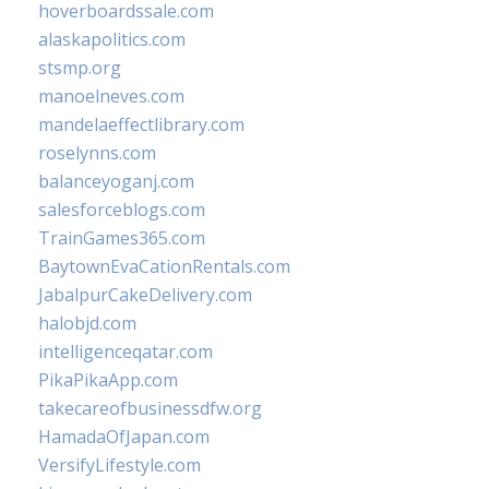
hoverboardssale.com
alaskapolitics.com
stsmp.org
manoelneves.com
mandelaeffectlibrary.com
roselynns.com
balanceyoganj.com
salesforceblogs.com
TrainGames365.com
BaytownEvaCationRentals.com
JabalpurCakeDelivery.com
halobjd.com
intelligenceqatar.com
PikaPikaApp.com
takecareofbusinessdfw.org
HamadaOfJapan.com
VersifyLifestyle.com