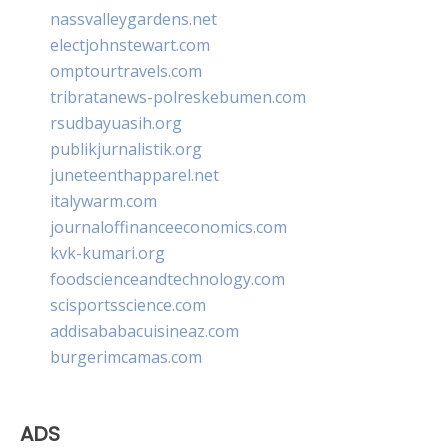
nassvalleygardens.net
electjohnstewart.com
omptourtravels.com
tribratanews-polreskebumen.com
rsudbayuasih.org
publikjurnalistik.org
juneteenthapparel.net
italywarm.com
journaloffinanceeconomics.com
kvk-kumari.org
foodscienceandtechnology.com
scisportsscience.com
addisababacuisineaz.com
burgerimcamas.com
ADS