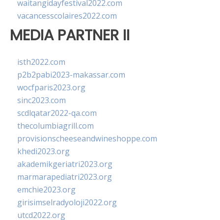
waitangidayfestival2022.com
vacancesscolaires2022.com
MEDIA PARTNER II
isth2022.com
p2b2pabi2023-makassar.com
wocfparis2023.org
sinc2023.com
scdlqatar2022-qa.com
thecolumbiagrill.com
provisionscheeseandwineshoppe.com
khedi2023.org
akademikgeriatri2023.org
marmarapediatri2023.org
emchie2023.org
girisimselradyoloji2022.org
utcd2022.org