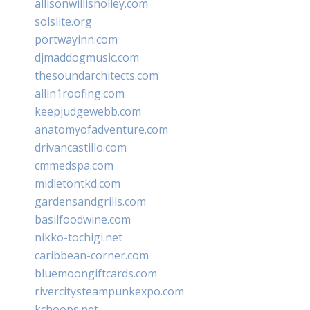
allisonwillisholley.com
solslite.org
portwayinn.com
djmaddogmusic.com
thesoundarchitects.com
allin1roofing.com
keepjudgewebb.com
anatomyofadventure.com
drivancastillo.com
cmmedspa.com
midletontkd.com
gardensandgrills.com
basilfoodwine.com
nikko-tochigi.net
caribbean-corner.com
bluemoongiftcards.com
rivercitysteampunkexpo.com
kchoops.net