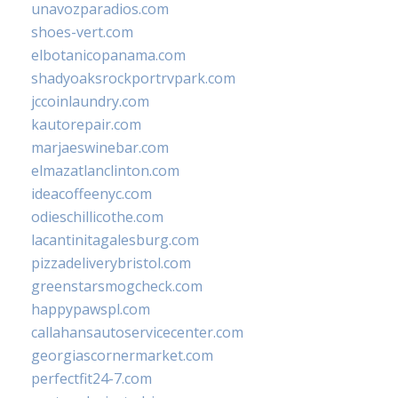
unavozparadios.com
shoes-vert.com
elbotanicopanama.com
shadyoaksrockportrvpark.com
jccoinlaundry.com
kautorepair.com
marjaeswinebar.com
elmazatlanclinton.com
ideacoffeenyc.com
odieschillicothe.com
lacantinitagalesburg.com
pizzadeliverybristol.com
greenstarsmogcheck.com
happypawspl.com
callahansautoservicecenter.com
georgiascornermarket.com
perfectfit24-7.com