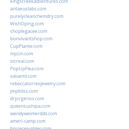
kingscreekadventures.com
antaeuslabs.com
purelycleanchemdry.com
WishOping.com
shoplegacee.com
bonvivantshop.com
CupPlante.com
mpzin.com
stcreal.com
PopUpFlea.com
valueml.com
rebeccatorresjewelry.com
jmpbliss.com
drjorgerico.com
queensushipa.com
wendyweimerdds.com
ameri-camp.com
hrsreceivables.com