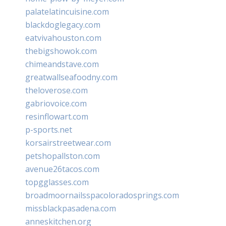
palatelatincuisine.com
blackdoglegacy.com
eatvivahouston.com
thebigshowok.com
chimeandstave.com
greatwallseafoodny.com
theloverose.com
gabriovoice.com
resinflowart.com
p-sports.net
korsairstreetwear.com
petshopallston.com
avenue26tacos.com
topgglasses.com
broadmoornailsspacoloradosprings.com
missblackpasadena.com
anneskitchen.org