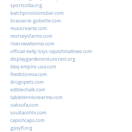
sportszilla.org
batchprovisionsbar.com
brasserie-gobette.com
musicrearte.com
morseysfarms.com
riverviewtennis.com
official-kelly-toys-squishmallows.com
displaygardenonsuncrest.org
bbq-empire-usa.com
feedstoreva.com
drogopets.com
ediblechalk.com
tabletennisnearme.com
oaksofa.com
soultacohtx.com
capishcaps.com
gpsyfl.org