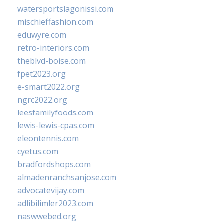
watersportslagonissi.com
mischieffashion.com
eduwyre.com
retro-interiors.com
theblvd-boise.com
fpet2023.org
e-smart2022.org
ngrc2022.org
leesfamilyfoods.com
lewis-lewis-cpas.com
eleontennis.com
cyetus.com
bradfordshops.com
almadenranchsanjose.com
advocatevijay.com
adlibilimler2023.com
naswwebed.org