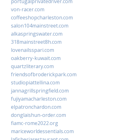
portugalprivatedriver.com
von-racer.com
coffeeshopcharleston.com
salon104mainstreet.com
alkaspringswater.com
318mainstreet8h.com
lovenailsspari.com
oakberry-kuwait.com
quartzliterary.com
friendsofbroderickpark.com
studiopiattellina.com
jannagrillspringfield.com
fujiyamacharleston.com
elpatronchardon.com
donglaishun-order.com
fiamc-rome2022.org
mariceworldessentials.com
lafisheriarestaurant.com