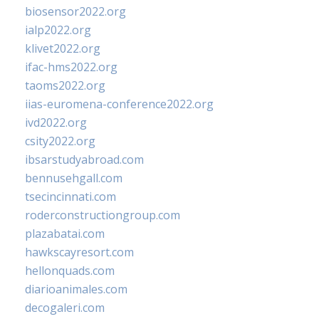
biosensor2022.org
ialp2022.org
klivet2022.org
ifac-hms2022.org
taoms2022.org
iias-euromena-conference2022.org
ivd2022.org
csity2022.org
ibsarstudyabroad.com
bennusehgall.com
tsecincinnati.com
roderconstructiongroup.com
plazabatai.com
hawkscayresort.com
hellonquads.com
diarioanimales.com
decogaleri.com