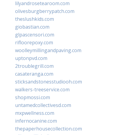
lilyandrosetearoom.com
olivesburgberrypatch.com
theslushkids.com
giobastian.com
glpascensori.com
rifloorepoxy.com
woolleymillingandpaving.com
uptonpvd.com
2troublegrill.com
casateranga.com
sticksandstonesstudiooh.com
walkers-treeservice.com
shopmossi.com
untamedcollectivesd.com
mxpwellness.com
infernocanine.com
thepaperhousecollection.com