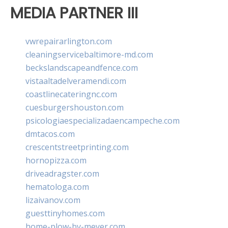
MEDIA PARTNER III
vwrepairarlington.com
cleaningservicebaltimore-md.com
beckslandscapeandfence.com
vistaaltadelveramendi.com
coastlinecateringnc.com
cuesburgershouston.com
psicologiaespecializadaencampeche.com
dmtacos.com
crescentstreetprinting.com
hornopizza.com
driveadragster.com
hematologa.com
lizaivanov.com
guesttinyhomes.com
home-plow-by-meyer.com