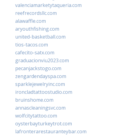
valenciamarketytaqueria.com
reefrecordsllc.com
alawaffle.com
aryouthfishing.com
united-basketball.com
tios-tacos.com
cafecito-satx.com
graduacionviu2023.com
pecanjackstogo.com
zengardendayspa.com
sparklejewelryinc.com
ironcladtattoostudio.com
bruinshome.com
annascleaningsvc.com
wolfcitytattoo.com
oysterbayturkeytrot.com
lafronterarestauranteybar.com