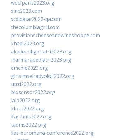
wocfparis2023.org
sinc2023.com
scdlqatar2022-qa.com
thecolumbiagrill.com
provisionscheeseandwineshoppe.com
khedi2023.org
akademikgeriatri2023.org
marmarapediatri2023.org
emchie2023.org
girisimselradyoloji2022.org
utcd2022.org
biosensor2022.org
ialp2022.org
klivet2022.org
ifac-hms2022.org
taoms2022.org
iias-euromena-conference2022.org