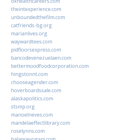
okhealthcareers.com
theintexperience.com
unboundedthefilm.com
catfriends-bg.org
marianlives.org
waywardtees.com
pidfloorsexpress.com
bancodevenezuelaen.com
bettermoodfoodcorporation.com
hingstonnt.com
chooseagender.com
hoverboardssale.com
alaskapolitics.com
stsmp.org
manoelneves.com
mandelaeffectlibrary.com
roselynns.com
balanceyoganj.com