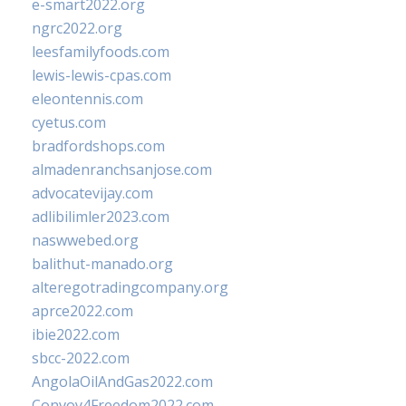
e-smart2022.org
ngrc2022.org
leesfamilyfoods.com
lewis-lewis-cpas.com
eleontennis.com
cyetus.com
bradfordshops.com
almadenranchsanjose.com
advocatevijay.com
adlibilimler2023.com
naswwebed.org
balithut-manado.org
alteregotradingcompany.org
aprce2022.com
ibie2022.com
sbcc-2022.com
AngolaOilAndGas2022.com
Convoy4Freedom2022.com