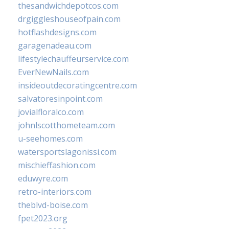
thesandwichdepotcos.com
drgiggleshouseofpain.com
hotflashdesigns.com
garagenadeau.com
lifestylechauffeurservice.com
EverNewNails.com
insideoutdecoratingcentre.com
salvatoresinpoint.com
jovialfloralco.com
johnlscotthometeam.com
u-seehomes.com
watersportslagonissi.com
mischieffashion.com
eduwyre.com
retro-interiors.com
theblvd-boise.com
fpet2023.org