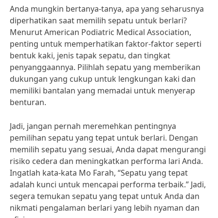
Anda mungkin bertanya-tanya, apa yang seharusnya
diperhatikan saat memilih sepatu untuk berlari?
Menurut American Podiatric Medical Association,
penting untuk memperhatikan faktor-faktor seperti
bentuk kaki, jenis tapak sepatu, dan tingkat
penyanggaannya. Pilihlah sepatu yang memberikan
dukungan yang cukup untuk lengkungan kaki dan
memiliki bantalan yang memadai untuk menyerap
benturan.
Jadi, jangan pernah meremehkan pentingnya
pemilihan sepatu yang tepat untuk berlari. Dengan
memilih sepatu yang sesuai, Anda dapat mengurangi
risiko cedera dan meningkatkan performa lari Anda.
Ingatlah kata-kata Mo Farah, “Sepatu yang tepat
adalah kunci untuk mencapai performa terbaik.” Jadi,
segera temukan sepatu yang tepat untuk Anda dan
nikmati pengalaman berlari yang lebih nyaman dan