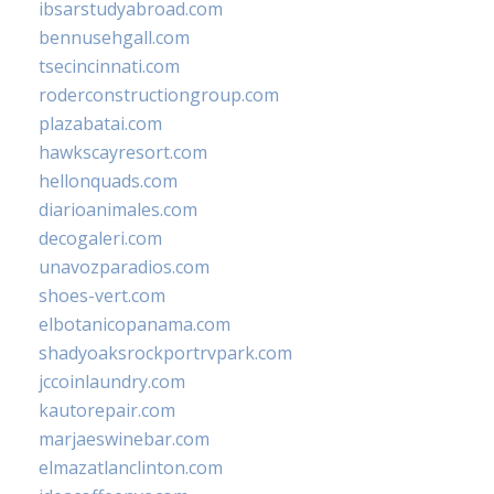
ibsarstudyabroad.com
bennusehgall.com
tsecincinnati.com
roderconstructiongroup.com
plazabatai.com
hawkscayresort.com
hellonquads.com
diarioanimales.com
decogaleri.com
unavozparadios.com
shoes-vert.com
elbotanicopanama.com
shadyoaksrockportrvpark.com
jccoinlaundry.com
kautorepair.com
marjaeswinebar.com
elmazatlanclinton.com