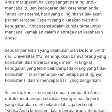
Anda merupakan hal yang sangat penting untuk
mencapai tujuan kebugaran dan kesehatan Anda.
Tanpa konsistensi, hasil yang diinginkan tidak akan
pernah tercapai. Seperti yang dikatakan oleh ahli
kebugaran, “Konsistensi adalah kunci utama untuk
mencapai kemajuan dalam olahraga dan kesehatan
Anda.”
Sebuah penelitian yang dilakukan oleh Dr. John Smith
dari Universitas XYZ menunjukkan bahwa orang yang
konsisten dalam berolahraga memiliki tingkat
kebugaran yang lebih baik daripada orang yang tidak
konsisten. Hal ini menunjukkan betapa pentingnya
konsistensi dalam mencapai hasil yang diinginkan.
Selain itu, konsistensi juga dapat membantu Anda
untuk membangun kebiasaan yang sehat. Seperti
yang dikatakan oleh pelatih olahraga terkenal,
“Ketika Anda konsisten dalam berolahraga, itu bukan