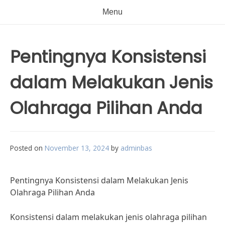
Menu
Pentingnya Konsistensi
dalam Melakukan Jenis
Olahraga Pilihan Anda
Posted on
November 13, 2024
by
adminbas
Pentingnya Konsistensi dalam Melakukan Jenis
Olahraga Pilihan Anda
Konsistensi dalam melakukan jenis olahraga pilihan