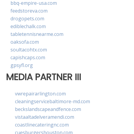
bbq-empire-usa.com
feedstoreva.com
drogopets.com
ediblechalk.com
tabletennisnearme.com
oaksofa.com
soultacohtx.com
capishcaps.com
gpsyfl.org
MEDIA PARTNER III
vwrepairarlington.com
cleaningservicebaltimore-md.com
beckslandscapeandfence.com
vistaaltadelveramendi.com
coastlinecateringnc.com
cuesburgershouston.com