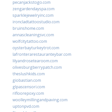
pecanjackstogo.com
zengardendayspa.com
sparklejewelryinc.com
ironcladtattoostudio.com
bruinshome.com
annascleaningsvc.com
wolfcitytattoo.com
oysterbayturkeytrot.com
lafronterarestauranteybar.com
lilyandrosetearoom.com
olivesburgberrypatch.com
theslushkids.com
giobastian.com
glpascensori.com
rifloorepoxy.com
woolleymillingandpaving.com
uptonpvd.com