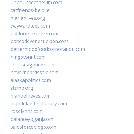
unboundedthefilm.com
catfriends-bg.org
marianlives.org
waywardtees.com
pidfloorsexpress.com
bancodevenezuelaen.com
bettermoodfoodcorporation.com
hingstonnt.com
chooseagender.com
hoverboardssale.com
alaskapolitics.com
stsmp.org
manoelneves.com
mandelaeffectlibrary.com
roselynns.com
balanceyoganj.com
salesforceblogs.com