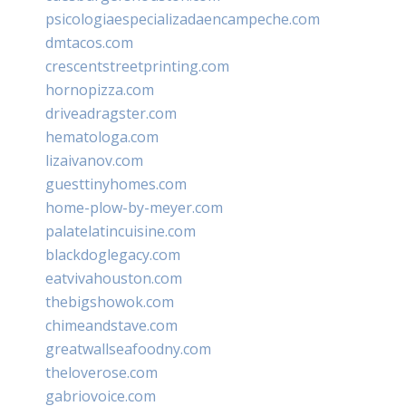
psicologiaespecializadaencampeche.com
dmtacos.com
crescentstreetprinting.com
hornopizza.com
driveadragster.com
hematologa.com
lizaivanov.com
guesttinyhomes.com
home-plow-by-meyer.com
palatelatincuisine.com
blackdoglegacy.com
eatvivahouston.com
thebigshowok.com
chimeandstave.com
greatwallseafoodny.com
theloverose.com
gabriovoice.com