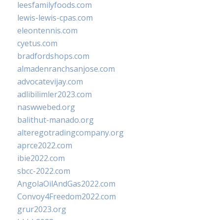
leesfamilyfoods.com
lewis-lewis-cpas.com
eleontennis.com
cyetus.com
bradfordshops.com
almadenranchsanjose.com
advocatevijay.com
adlibilimler2023.com
naswwebed.org
balithut-manado.org
alteregotradingcompany.org
aprce2022.com
ibie2022.com
sbcc-2022.com
AngolaOilAndGas2022.com
Convoy4Freedom2022.com
grur2023.org