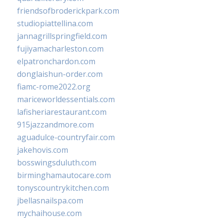
friendsofbroderickpark.com
studiopiattellina.com
jannagrillspringfield.com
fujiyamacharleston.com
elpatronchardon.com
donglaishun-order.com
fiamc-rome2022.org
mariceworldessentials.com
lafisheriarestaurant.com
915jazzandmore.com
aguadulce-countryfair.com
jakehovis.com
bosswingsduluth.com
birminghamautocare.com
tonyscountrykitchen.com
jbellasnailspa.com
mychaihouse.com