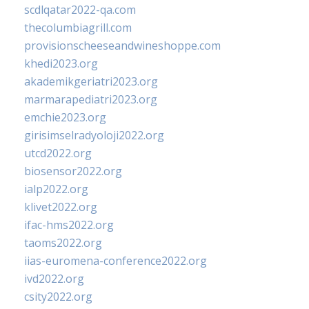
scdlqatar2022-qa.com
thecolumbiagrill.com
provisionscheeseandwineshoppe.com
khedi2023.org
akademikgeriatri2023.org
marmarapediatri2023.org
emchie2023.org
girisimselradyoloji2022.org
utcd2022.org
biosensor2022.org
ialp2022.org
klivet2022.org
ifac-hms2022.org
taoms2022.org
iias-euromena-conference2022.org
ivd2022.org
csity2022.org