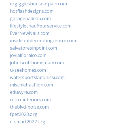
drgiggleshouseofpain.com
hotflashdesigns.com
garagenadeau.com
lifestylechauffeurservice.com
EverNewNails.com
insideoutdecoratingcentre.com
salvatoresinpoint.com
jovialfloralco.com
johnlscotthometeam.com
u-seehomes.com
watersportslagonissi.com
mischieffashion.com
eduwyre.com
retro-interiors.com
theblvd-boise.com
fpet2023.org
e-smart2022.org