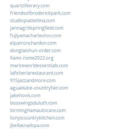
quartzliterary.com
friendsofbroderickpark.com
studiopiattellina.com
jannagrillspringfield.com
fujiyamacharleston.com
elpatronchardon.com
donglaishun-order.com
fiamc-rome2022.org
mariceworldessentials.com
lafisheriarestaurant.com
915jazzandmore.com
aguadulce-countryfair.com
jakehovis.com
bosswingsduluth.com
birminghamautocare.com
tonyscountrykitchen.com
jbellasnailspa.com