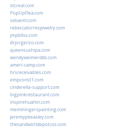
stcreal.com
PopUpFlea.com
valueml.com
rebeccatorresjewelry.com
jmpbliss.com
drjorgerico.com
queensushipa.com
wendyweimerdds.com
ameri-camp.com
hrsreceivables.com
empconst1.com
cinderella-support.com
bigpinkrestaurant.com
inspirehuahin.com
memmingerspainting.com
jeremypbeasley.com
thesandwichdepotcos.com