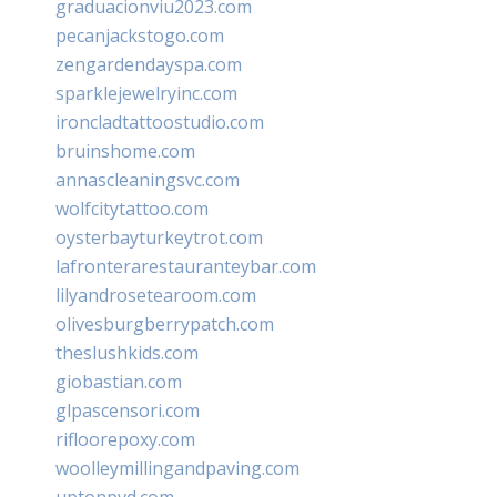
graduacionviu2023.com
pecanjackstogo.com
zengardendayspa.com
sparklejewelryinc.com
ironcladtattoostudio.com
bruinshome.com
annascleaningsvc.com
wolfcitytattoo.com
oysterbayturkeytrot.com
lafronterarestauranteybar.com
lilyandrosetearoom.com
olivesburgberrypatch.com
theslushkids.com
giobastian.com
glpascensori.com
rifloorepoxy.com
woolleymillingandpaving.com
uptonpvd.com