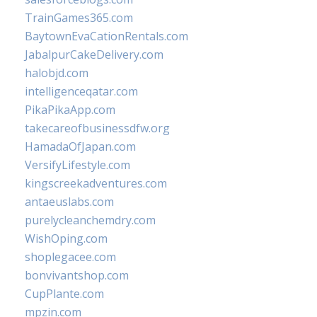
TrainGames365.com
BaytownEvaCationRentals.com
JabalpurCakeDelivery.com
halobjd.com
intelligenceqatar.com
PikaPikaApp.com
takecareofbusinessdfw.org
HamadaOfJapan.com
VersifyLifestyle.com
kingscreekadventures.com
antaeuslabs.com
purelycleanchemdry.com
WishOping.com
shoplegacee.com
bonvivantshop.com
CupPlante.com
mpzin.com