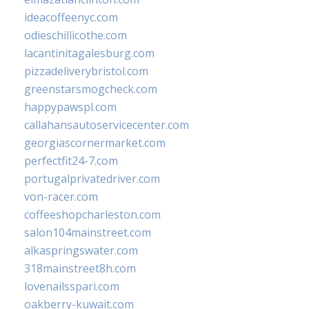
ideacoffeenyc.com
odieschillicothe.com
lacantinitagalesburg.com
pizzadeliverybristol.com
greenstarsmogcheck.com
happypawspl.com
callahansautoservicecenter.com
georgiascornermarket.com
perfectfit24-7.com
portugalprivatedriver.com
von-racer.com
coffeeshopcharleston.com
salon104mainstreet.com
alkaspringswater.com
318mainstreet8h.com
lovenailsspari.com
oakberry-kuwait.com