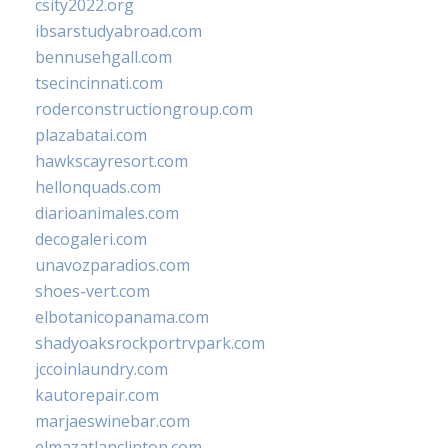
csity2022.org
ibsarstudyabroad.com
bennusehgall.com
tsecincinnati.com
roderconstructiongroup.com
plazabatai.com
hawkscayresort.com
hellonquads.com
diarioanimales.com
decogaleri.com
unavozparadios.com
shoes-vert.com
elbotanicopanama.com
shadyoaksrockportrvpark.com
jccoinlaundry.com
kautorepair.com
marjaeswinebar.com
elmazatlanclinton.com