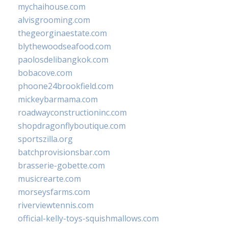
mychaihouse.com
alvisgrooming.com
thegeorginaestate.com
blythewoodseafood.com
paolosdelibangkok.com
bobacove.com
phoone24brookfield.com
mickeybarmama.com
roadwayconstructioninc.com
shopdragonflyboutique.com
sportszilla.org
batchprovisionsbar.com
brasserie-gobette.com
musicrearte.com
morseysfarms.com
riverviewtennis.com
official-kelly-toys-squishmallows.com