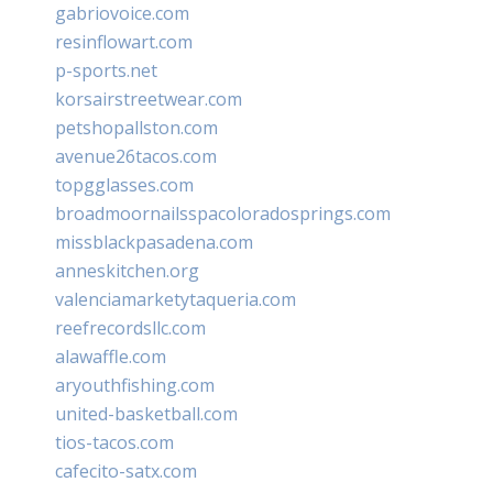
gabriovoice.com
resinflowart.com
p-sports.net
korsairstreetwear.com
petshopallston.com
avenue26tacos.com
topgglasses.com
broadmoornailsspacoloradosprings.com
missblackpasadena.com
anneskitchen.org
valenciamarketytaqueria.com
reefrecordsllc.com
alawaffle.com
aryouthfishing.com
united-basketball.com
tios-tacos.com
cafecito-satx.com