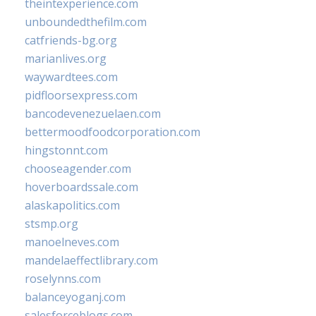
theintexperience.com
unboundedthefilm.com
catfriends-bg.org
marianlives.org
waywardtees.com
pidfloorsexpress.com
bancodevenezuelaen.com
bettermoodfoodcorporation.com
hingstonnt.com
chooseagender.com
hoverboardssale.com
alaskapolitics.com
stsmp.org
manoelneves.com
mandelaeffectlibrary.com
roselynns.com
balanceyoganj.com
salesforceblogs.com