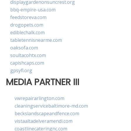
displaygardenonsuncrest.org
bbq-empire-usa.com
feedstoreva.com
drogopets.com
ediblechalk.com
tabletennisnearme.com
oaksofa.com
soultacohtx.com
capishcaps.com
gpsyfl.org
MEDIA PARTNER III
vwrepairarlington.com
cleaningservicebaltimore-md.com
beckslandscapeandfence.com
vistaaltadelveramendi.com
coastlinecateringnc.com