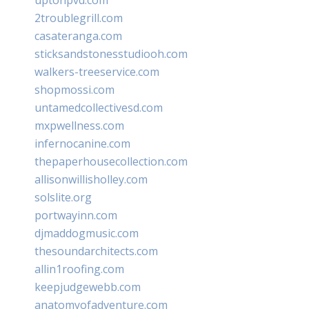
2troublegrill.com
casateranga.com
sticksandstonesstudiooh.com
walkers-treeservice.com
shopmossi.com
untamedcollectivesd.com
mxpwellness.com
infernocanine.com
thepaperhousecollection.com
allisonwillisholley.com
solslite.org
portwayinn.com
djmaddogmusic.com
thesoundarchitects.com
allin1roofing.com
keepjudgewebb.com
anatomyofadventure.com