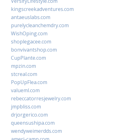
VersifyLifestyle.com
kingscreekadventures.com
antaeuslabs.com
purelycleanchemdry.com
WishOping.com
shoplegacee.com
bonvivantshop.com
CupPlante.com
mpzin.com
stcreal.com
PopUpFlea.com
valueml.com
rebeccatorresjewelry.com
jmpbliss.com
drjorgerico.com
queensushipa.com
wendyweimerdds.com
ameri-camp.com