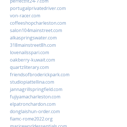
perfectfit24-7.com
portugalprivatedriver.com
von-racer.com
coffeeshopcharleston.com
salon104mainstreet.com
alkaspringswater.com
318mainstreet8h.com
lovenailsspari.com
oakberry-kuwait.com
quartzliterary.com
friendsofbroderickpark.com
studiopiattellina.com
jannagrillspringfield.com
fujiyamacharleston.com
elpatronchardon.com
donglaishun-order.com
fiamc-rome2022.org
mariceworldessentials.com