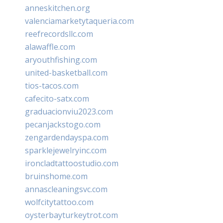
anneskitchen.org
valenciamarketytaqueria.com
reefrecordsllc.com
alawaffle.com
aryouthfishing.com
united-basketball.com
tios-tacos.com
cafecito-satx.com
graduacionviu2023.com
pecanjackstogo.com
zengardendayspa.com
sparklejewelryinc.com
ironcladtattoostudio.com
bruinshome.com
annascleaningsvc.com
wolfcitytattoo.com
oysterbayturkeytrot.com