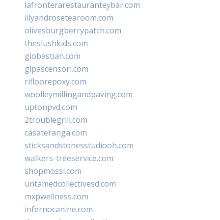
lafronterarestauranteybar.com
lilyandrosetearoom.com
olivesburgberrypatch.com
theslushkids.com
giobastian.com
glpascensori.com
rifloorepoxy.com
woolleymillingandpaving.com
uptonpvd.com
2troublegrill.com
casateranga.com
sticksandstonesstudiooh.com
walkers-treeservice.com
shopmossi.com
untamedcollectivesd.com
mxpwellness.com
infernocanine.com