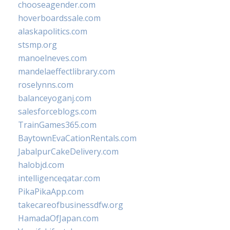
chooseagender.com
hoverboardssale.com
alaskapolitics.com
stsmp.org
manoelneves.com
mandelaeffectlibrary.com
roselynns.com
balanceyoganj.com
salesforceblogs.com
TrainGames365.com
BaytownEvaCationRentals.com
JabalpurCakeDelivery.com
halobjd.com
intelligenceqatar.com
PikaPikaApp.com
takecareofbusinessdfw.org
HamadaOfJapan.com