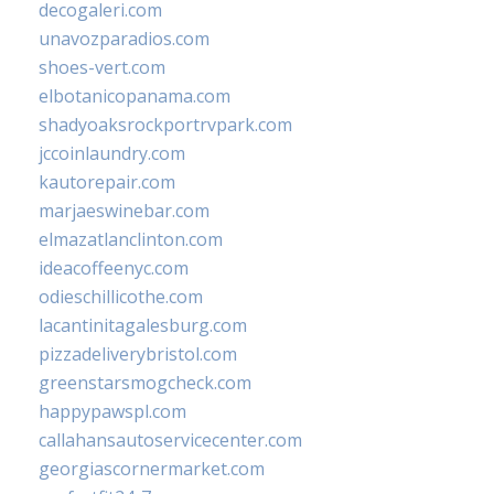
decogaleri.com
unavozparadios.com
shoes-vert.com
elbotanicopanama.com
shadyoaksrockportrvpark.com
jccoinlaundry.com
kautorepair.com
marjaeswinebar.com
elmazatlanclinton.com
ideacoffeenyc.com
odieschillicothe.com
lacantinitagalesburg.com
pizzadeliverybristol.com
greenstarsmogcheck.com
happypawspl.com
callahansautoservicecenter.com
georgiascornermarket.com