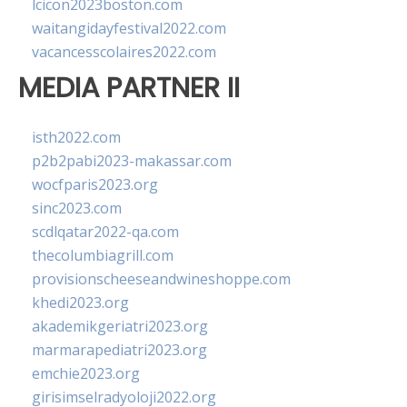
lcicon2023boston.com
waitangidayfestival2022.com
vacancesscolaires2022.com
MEDIA PARTNER II
isth2022.com
p2b2pabi2023-makassar.com
wocfparis2023.org
sinc2023.com
scdlqatar2022-qa.com
thecolumbiagrill.com
provisionscheeseandwineshoppe.com
khedi2023.org
akademikgeriatri2023.org
marmarapediatri2023.org
emchie2023.org
girisimselradyoloji2022.org