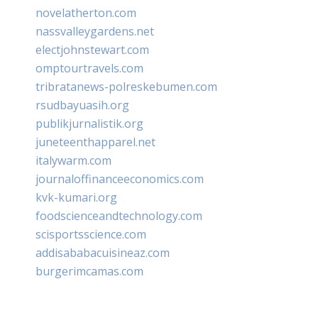
novelatherton.com
nassvalleygardens.net
electjohnstewart.com
omptourtravels.com
tribratanews-polreskebumen.com
rsudbayuasih.org
publikjurnalistik.org
juneteenthapparel.net
italywarm.com
journaloffinanceeconomics.com
kvk-kumari.org
foodscienceandtechnology.com
scisportsscience.com
addisababacuisineaz.com
burgerimcamas.com