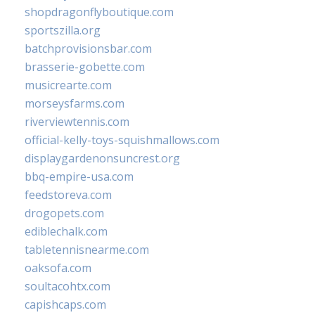
shopdragonflyboutique.com
sportszilla.org
batchprovisionsbar.com
brasserie-gobette.com
musicrearte.com
morseysfarms.com
riverviewtennis.com
official-kelly-toys-squishmallows.com
displaygardenonsuncrest.org
bbq-empire-usa.com
feedstoreva.com
drogopets.com
ediblechalk.com
tabletennisnearme.com
oaksofa.com
soultacohtx.com
capishcaps.com