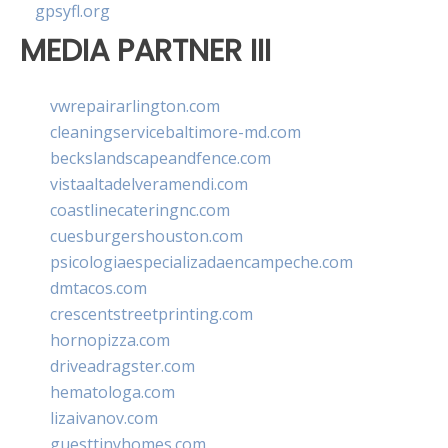
gpsyfl.org
MEDIA PARTNER III
vwrepairarlington.com
cleaningservicebaltimore-md.com
beckslandscapeandfence.com
vistaaltadelveramendi.com
coastlinecateringnc.com
cuesburgershouston.com
psicologiaespecializadaencampeche.com
dmtacos.com
crescentstreetprinting.com
hornopizza.com
driveadragster.com
hematologa.com
lizaivanov.com
guesttinyhomes.com