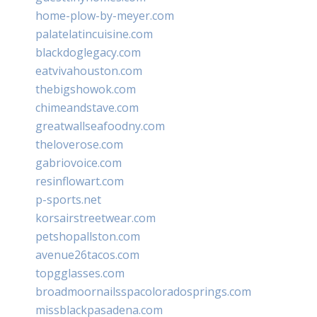
home-plow-by-meyer.com
palatelatincuisine.com
blackdoglegacy.com
eatvivahouston.com
thebigshowok.com
chimeandstave.com
greatwallseafoodny.com
theloverose.com
gabriovoice.com
resinflowart.com
p-sports.net
korsairstreetwear.com
petshopallston.com
avenue26tacos.com
topgglasses.com
broadmoornailsspacoloradosprings.com
missblackpasadena.com