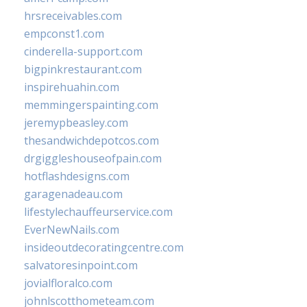
hrsreceivables.com
empconst1.com
cinderella-support.com
bigpinkrestaurant.com
inspirehuahin.com
memmingerspainting.com
jeremypbeasley.com
thesandwichdepotcos.com
drgiggleshouseofpain.com
hotflashdesigns.com
garagenadeau.com
lifestylechauffeurservice.com
EverNewNails.com
insideoutdecoratingcentre.com
salvatoresinpoint.com
jovialfloralco.com
johnlscotthometeam.com