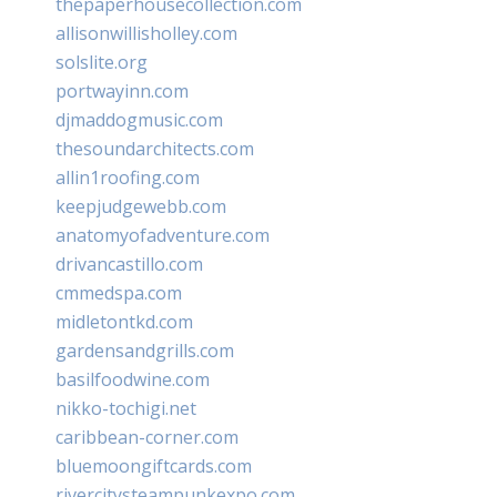
thepaperhousecollection.com
allisonwillisholley.com
solslite.org
portwayinn.com
djmaddogmusic.com
thesoundarchitects.com
allin1roofing.com
keepjudgewebb.com
anatomyofadventure.com
drivancastillo.com
cmmedspa.com
midletontkd.com
gardensandgrills.com
basilfoodwine.com
nikko-tochigi.net
caribbean-corner.com
bluemoongiftcards.com
rivercitysteampunkexpo.com