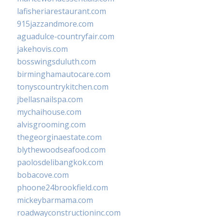
lafisheriarestaurant.com
915jazzandmore.com
aguadulce-countryfair.com
jakehovis.com
bosswingsduluth.com
birminghamautocare.com
tonyscountrykitchen.com
jbellasnailspa.com
mychaihouse.com
alvisgrooming.com
thegeorginaestate.com
blythewoodseafood.com
paolosdelibangkok.com
bobacove.com
phoone24brookfield.com
mickeybarmama.com
roadwayconstructioninc.com