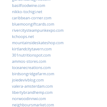
basilfoodwine.com
nikko-tochigi.net
caribbean-corner.com
bluemoongiftcards.com
rivercitysteampunkexpo.com
kchoops.net
mountainsideskateshop.com
kirtlandcitytavern.com
301nutritionspot.com
ammos-stores.com
loceanecreations.com
birdsongridgefarm.com
joiedevivblog.com
valera-amsterdam.com
libertybrandhemp.com
norwoodinnwi.com
neighboursmarket.com