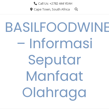
Skip
Call Us: +2782 444 YEAH
to
Cape Town, South Africa
content
BASILFOODWIN
– Informasi
Seputar
Manfaat
Olahraga