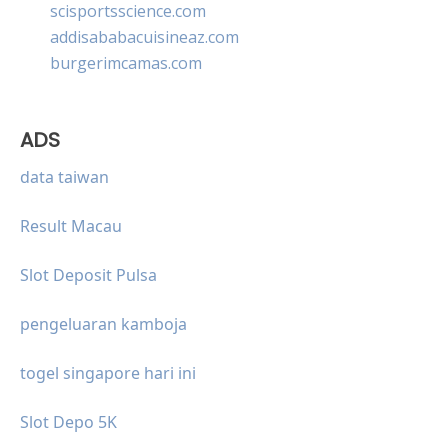
scisportsscience.com
addisababacuisineaz.com
burgerimcamas.com
ADS
data taiwan
Result Macau
Slot Deposit Pulsa
pengeluaran kamboja
togel singapore hari ini
Slot Depo 5K