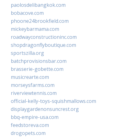
paolosdelibangkok.com
bobacove.com
phoone24brookfield.com
mickeybarmama.com
roadwayconstructioninc.com
shopdragonflyboutique.com
sportszilla.org
batchprovisionsbar.com
brasserie-gobette.com
musicrearte.com
morseysfarms.com
riverviewtennis.com
official-kelly-toys-squishmallows.com
displaygardenonsuncrest.org
bbq-empire-usa.com
feedstoreva.com
drogopets.com