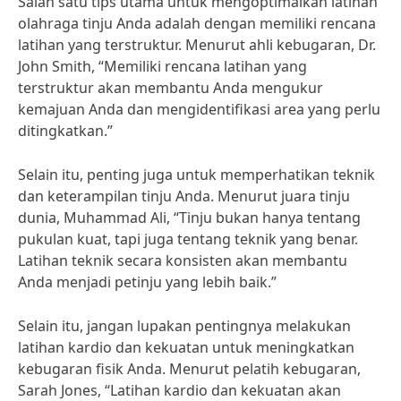
Salah satu tips utama untuk mengoptimalkan latihan
olahraga tinju Anda adalah dengan memiliki rencana
latihan yang terstruktur. Menurut ahli kebugaran, Dr.
John Smith, “Memiliki rencana latihan yang
terstruktur akan membantu Anda mengukur
kemajuan Anda dan mengidentifikasi area yang perlu
ditingkatkan.”
Selain itu, penting juga untuk memperhatikan teknik
dan keterampilan tinju Anda. Menurut juara tinju
dunia, Muhammad Ali, “Tinju bukan hanya tentang
pukulan kuat, tapi juga tentang teknik yang benar.
Latihan teknik secara konsisten akan membantu
Anda menjadi petinju yang lebih baik.”
Selain itu, jangan lupakan pentingnya melakukan
latihan kardio dan kekuatan untuk meningkatkan
kebugaran fisik Anda. Menurut pelatih kebugaran,
Sarah Jones, “Latihan kardio dan kekuatan akan