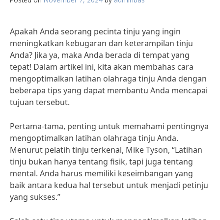
Apakah Anda seorang pecinta tinju yang ingin
meningkatkan kebugaran dan keterampilan tinju
Anda? Jika ya, maka Anda berada di tempat yang
tepat! Dalam artikel ini, kita akan membahas cara
mengoptimalkan latihan olahraga tinju Anda dengan
beberapa tips yang dapat membantu Anda mencapai
tujuan tersebut.
Pertama-tama, penting untuk memahami pentingnya
mengoptimalkan latihan olahraga tinju Anda.
Menurut pelatih tinju terkenal, Mike Tyson, “Latihan
tinju bukan hanya tentang fisik, tapi juga tentang
mental. Anda harus memiliki keseimbangan yang
baik antara kedua hal tersebut untuk menjadi petinju
yang sukses.”