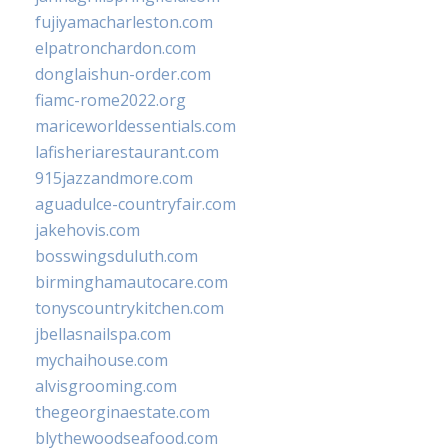
fujiyamacharleston.com
elpatronchardon.com
donglaishun-order.com
fiamc-rome2022.org
mariceworldessentials.com
lafisheriarestaurant.com
915jazzandmore.com
aguadulce-countryfair.com
jakehovis.com
bosswingsduluth.com
birminghamautocare.com
tonyscountrykitchen.com
jbellasnailspa.com
mychaihouse.com
alvisgrooming.com
thegeorginaestate.com
blythewoodseafood.com