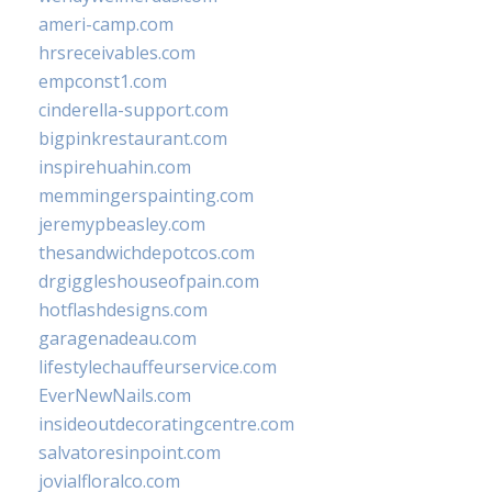
ameri-camp.com
hrsreceivables.com
empconst1.com
cinderella-support.com
bigpinkrestaurant.com
inspirehuahin.com
memmingerspainting.com
jeremypbeasley.com
thesandwichdepotcos.com
drgiggleshouseofpain.com
hotflashdesigns.com
garagenadeau.com
lifestylechauffeurservice.com
EverNewNails.com
insideoutdecoratingcentre.com
salvatoresinpoint.com
jovialfloralco.com