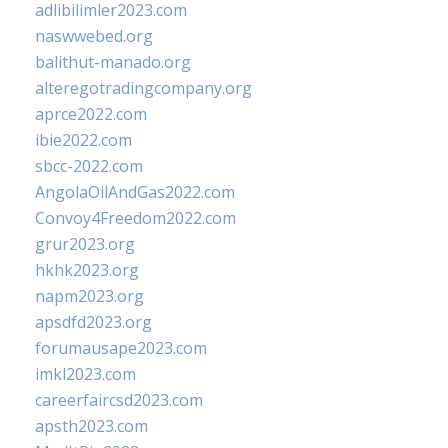
adlibilimler2023.com
naswwebed.org
balithut-manado.org
alteregotradingcompany.org
aprce2022.com
ibie2022.com
sbcc-2022.com
AngolaOilAndGas2022.com
Convoy4Freedom2022.com
grur2023.org
hkhk2023.org
napm2023.org
apsdfd2023.org
forumausape2023.com
imkl2023.com
careerfaircsd2023.com
apsth2023.com