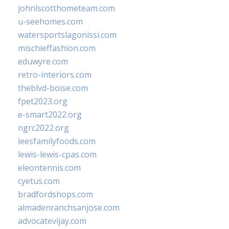
johnlscotthometeam.com
u-seehomes.com
watersportslagonissi.com
mischieffashion.com
eduwyre.com
retro-interiors.com
theblvd-boise.com
fpet2023.org
e-smart2022.org
ngrc2022.org
leesfamilyfoods.com
lewis-lewis-cpas.com
eleontennis.com
cyetus.com
bradfordshops.com
almadenranchsanjose.com
advocatevijay.com