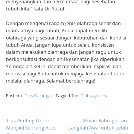
menyenangkan dan bermanfaat bagi kesehatan
tubuh kita,” kata Dr. Yusuf.
Dengan mengenal ragam jenis olahraga sehat dan
manfaatnya bagi tubuh, Anda dapat memilih
olahraga yang sesuai dengan kebutuhan dan kondisi
tubuh Anda. Jangan lupa untuk selalu konsisten
dalam melakukan olahraga dan jangan ragu untuk
berkonsultasi dengan ahli kesehatan jika diperlukan.
Semoga artikel ini dapat memberikan inspirasi dan
motivasi bagi Anda untuk menjaga kesehatan tubuh
melalui olahraga. Selamat berolahraga!
Posted in
Tips Olahraga
Tagged
Tips Olahraga sehat
Post
Tips Penting Untuk
Mulai Olahraga Lari:
Menjadi Seorang Atlet
Langkah Awal untuk Lebih