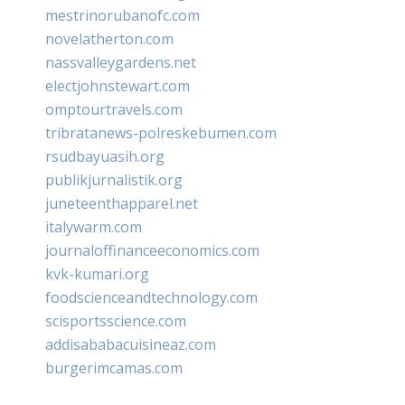
mestrinorubanofc.com
novelatherton.com
nassvalleygardens.net
electjohnstewart.com
omptourtravels.com
tribratanews-polreskebumen.com
rsudbayuasih.org
publikjurnalistik.org
juneteenthapparel.net
italywarm.com
journaloffinanceeconomics.com
kvk-kumari.org
foodscienceandtechnology.com
scisportsscience.com
addisababacuisineaz.com
burgerimcamas.com