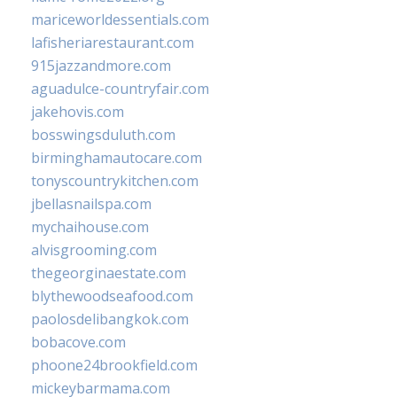
mariceworldessentials.com
lafisheriarestaurant.com
915jazzandmore.com
aguadulce-countryfair.com
jakehovis.com
bosswingsduluth.com
birminghamautocare.com
tonyscountrykitchen.com
jbellasnailspa.com
mychaihouse.com
alvisgrooming.com
thegeorginaestate.com
blythewoodseafood.com
paolosdelibangkok.com
bobacove.com
phoone24brookfield.com
mickeybarmama.com