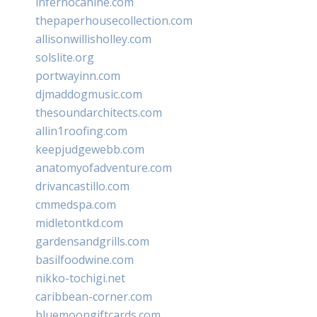
infernocanine.com
thepaperhousecollection.com
allisonwillisholley.com
solslite.org
portwayinn.com
djmaddogmusic.com
thesoundarchitects.com
allin1roofing.com
keepjudgewebb.com
anatomyofadventure.com
drivancastillo.com
cmmedspa.com
midletontkd.com
gardensandgrills.com
basilfoodwine.com
nikko-tochigi.net
caribbean-corner.com
bluemoongiftcards.com