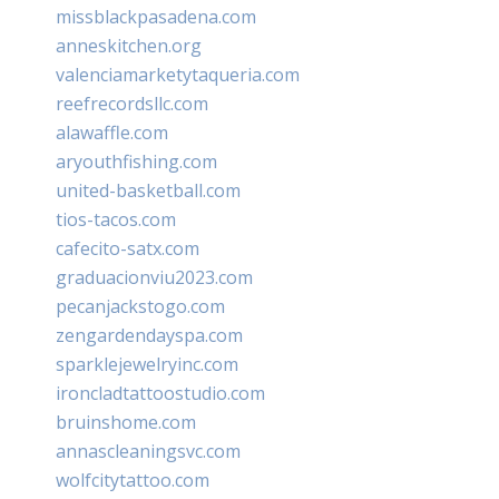
missblackpasadena.com
anneskitchen.org
valenciamarketytaqueria.com
reefrecordsllc.com
alawaffle.com
aryouthfishing.com
united-basketball.com
tios-tacos.com
cafecito-satx.com
graduacionviu2023.com
pecanjackstogo.com
zengardendayspa.com
sparklejewelryinc.com
ironcladtattoostudio.com
bruinshome.com
annascleaningsvc.com
wolfcitytattoo.com