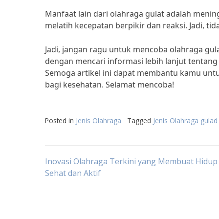
Manfaat lain dari olahraga gulat adalah menin
melatih kecepatan berpikir dan reaksi. Jadi, ti
Jadi, jangan ragu untuk mencoba olahraga gul
dengan mencari informasi lebih lanjut tentang 
Semoga artikel ini dapat membantu kamu untu
bagi kesehatan. Selamat mencoba!
Posted in
Jenis Olahraga
Tagged
Jenis Olahraga gulad
Post
Inovasi Olahraga Terkini yang Membuat Hidup
Sehat dan Aktif
navigation