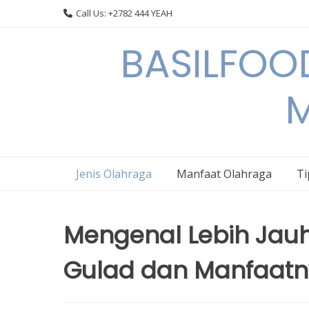
Skip
Call Us: +2782 444 YEAH
to
content
BASILFOOD
M
Jenis Olahraga
Manfaat Olahraga
Ti
Mengenal Lebih Jauh
Gulad dan Manfaatn