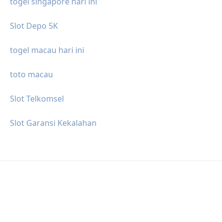
togel singapore hari ini
Slot Depo 5K
togel macau hari ini
toto macau
Slot Telkomsel
Slot Garansi Kekalahan