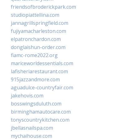
friendsofbroderickpark.com
studiopiattellina.com
jannagrillspringfield.com
fujiyamacharleston.com
elpatronchardon.com
donglaishun-order.com
fiamc-rome2022.org
mariceworldessentials.com
lafisheriarestaurant.com
915jazzandmore.com
aguadulce-countryfair.com
jakehovis.com
bosswingsduluth.com
birminghamautocare.com
tonyscountrykitchen.com
jbellasnailspa.com
mychaihouse.com