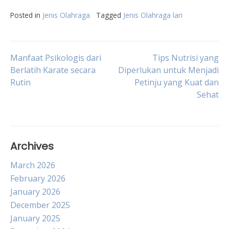
Posted in
Jenis Olahraga
Tagged
Jenis Olahraga lari
Post
Manfaat Psikologis dari
Tips Nutrisi yang
Berlatih Karate secara
Diperlukan untuk Menjadi
Rutin
Petinju yang Kuat dan
navigation
Sehat
Archives
March 2026
February 2026
January 2026
December 2025
January 2025