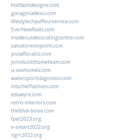
hotflashdesigns.com
garagenadeau.com
lifestylechauffeurservice.com
EverNewNails.com
insideoutdecoratingcentre.com
salvatoresinpoint.com
jovialfloralco.com
johnlscotthometeam.com
u-seehomes.com
watersportslagonissi.com
mischieffashion.com
eduwyre.com
retro-interiors.com
theblvd-boise.com
fpet2023.org
e-smart2022.org
ngrc2022.org