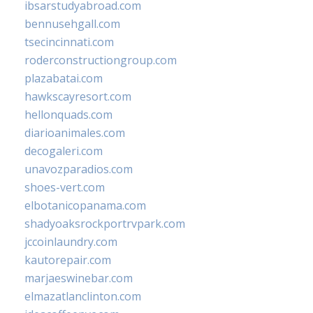
ibsarstudyabroad.com
bennusehgall.com
tsecincinnati.com
roderconstructiongroup.com
plazabatai.com
hawkscayresort.com
hellonquads.com
diarioanimales.com
decogaleri.com
unavozparadios.com
shoes-vert.com
elbotanicopanama.com
shadyoaksrockportrvpark.com
jccoinlaundry.com
kautorepair.com
marjaeswinebar.com
elmazatlanclinton.com