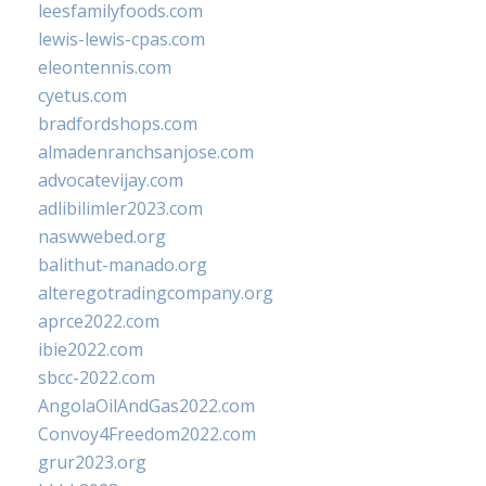
leesfamilyfoods.com
lewis-lewis-cpas.com
eleontennis.com
cyetus.com
bradfordshops.com
almadenranchsanjose.com
advocatevijay.com
adlibilimler2023.com
naswwebed.org
balithut-manado.org
alteregotradingcompany.org
aprce2022.com
ibie2022.com
sbcc-2022.com
AngolaOilAndGas2022.com
Convoy4Freedom2022.com
grur2023.org