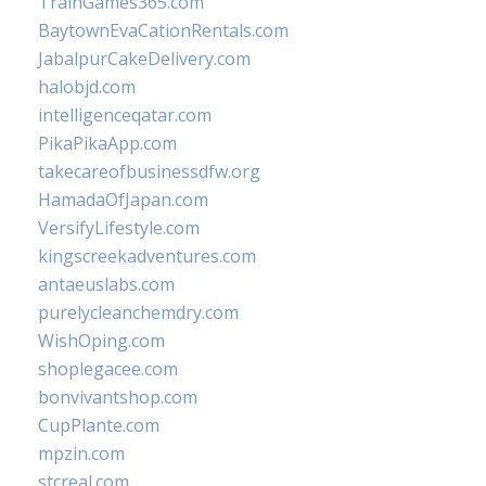
TrainGames365.com
BaytownEvaCationRentals.com
JabalpurCakeDelivery.com
halobjd.com
intelligenceqatar.com
PikaPikaApp.com
takecareofbusinessdfw.org
HamadaOfJapan.com
VersifyLifestyle.com
kingscreekadventures.com
antaeuslabs.com
purelycleanchemdry.com
WishOping.com
shoplegacee.com
bonvivantshop.com
CupPlante.com
mpzin.com
stcreal.com