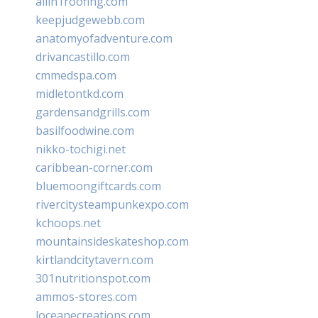
allin1roofing.com
keepjudgewebb.com
anatomyofadventure.com
drivancastillo.com
cmmedspa.com
midletontkd.com
gardensandgrills.com
basilfoodwine.com
nikko-tochigi.net
caribbean-corner.com
bluemoongiftcards.com
rivercitysteampunkexpo.com
kchoops.net
mountainsideskateshop.com
kirtlandcitytavern.com
301nutritionspot.com
ammos-stores.com
loceanecreations.com