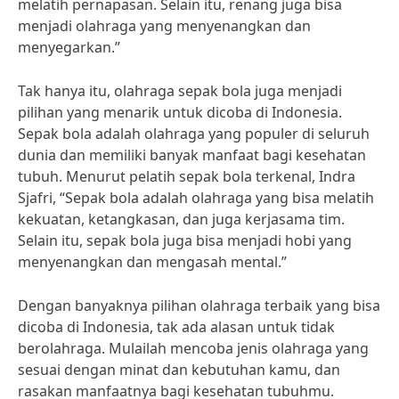
melatih pernapasan. Selain itu, renang juga bisa
menjadi olahraga yang menyenangkan dan
menyegarkan.”
Tak hanya itu, olahraga sepak bola juga menjadi
pilihan yang menarik untuk dicoba di Indonesia.
Sepak bola adalah olahraga yang populer di seluruh
dunia dan memiliki banyak manfaat bagi kesehatan
tubuh. Menurut pelatih sepak bola terkenal, Indra
Sjafri, “Sepak bola adalah olahraga yang bisa melatih
kekuatan, ketangkasan, dan juga kerjasama tim.
Selain itu, sepak bola juga bisa menjadi hobi yang
menyenangkan dan mengasah mental.”
Dengan banyaknya pilihan olahraga terbaik yang bisa
dicoba di Indonesia, tak ada alasan untuk tidak
berolahraga. Mulailah mencoba jenis olahraga yang
sesuai dengan minat dan kebutuhan kamu, dan
rasakan manfaatnya bagi kesehatan tubuhmu.