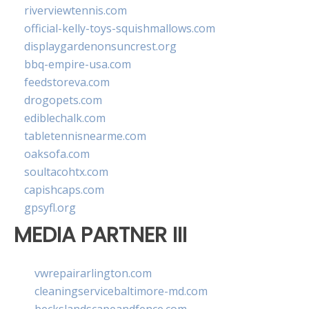
riverviewtennis.com
official-kelly-toys-squishmallows.com
displaygardenonsuncrest.org
bbq-empire-usa.com
feedstoreva.com
drogopets.com
ediblechalk.com
tabletennisnearme.com
oaksofa.com
soultacohtx.com
capishcaps.com
gpsyfl.org
MEDIA PARTNER III
vwrepairarlington.com
cleaningservicebaltimore-md.com
beckslandscapeandfence.com