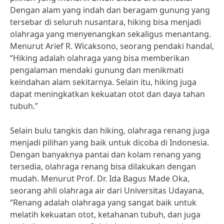
Dengan alam yang indah dan beragam gunung yang
tersebar di seluruh nusantara, hiking bisa menjadi
olahraga yang menyenangkan sekaligus menantang.
Menurut Arief R. Wicaksono, seorang pendaki handal,
“Hiking adalah olahraga yang bisa memberikan
pengalaman mendaki gunung dan menikmati
keindahan alam sekitarnya. Selain itu, hiking juga
dapat meningkatkan kekuatan otot dan daya tahan
tubuh.”
Selain bulu tangkis dan hiking, olahraga renang juga
menjadi pilihan yang baik untuk dicoba di Indonesia.
Dengan banyaknya pantai dan kolam renang yang
tersedia, olahraga renang bisa dilakukan dengan
mudah. Menurut Prof. Dr. Ida Bagus Made Oka,
seorang ahli olahraga air dari Universitas Udayana,
“Renang adalah olahraga yang sangat baik untuk
melatih kekuatan otot, ketahanan tubuh, dan juga