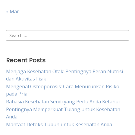
« Mar
Search
for:
Recent Posts
Menjaga Kesehatan Otak: Pentingnya Peran Nutrisi
dan Aktivitas Fisik
Mengenal Osteoporosis: Cara Menurunkan Risiko
pada Pria
Rahasia Kesehatan Sendi yang Perlu Anda Ketahui
Pentingnya Memperkuat Tulang untuk Kesehatan
Anda
Manfaat Detoks Tubuh untuk Kesehatan Anda