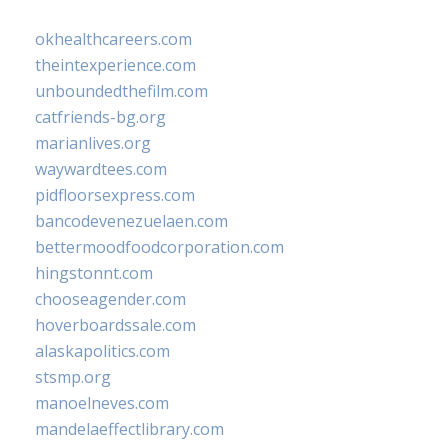
okhealthcareers.com
theintexperience.com
unboundedthefilm.com
catfriends-bg.org
marianlives.org
waywardtees.com
pidfloorsexpress.com
bancodevenezuelaen.com
bettermoodfoodcorporation.com
hingstonnt.com
chooseagender.com
hoverboardssale.com
alaskapolitics.com
stsmp.org
manoelneves.com
mandelaeffectlibrary.com