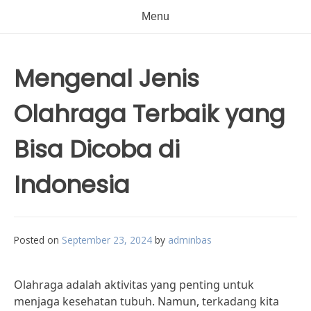
Menu
Mengenal Jenis
Olahraga Terbaik yang
Bisa Dicoba di
Indonesia
Posted on
September 23, 2024
by
adminbas
Olahraga adalah aktivitas yang penting untuk
menjaga kesehatan tubuh. Namun, terkadang kita