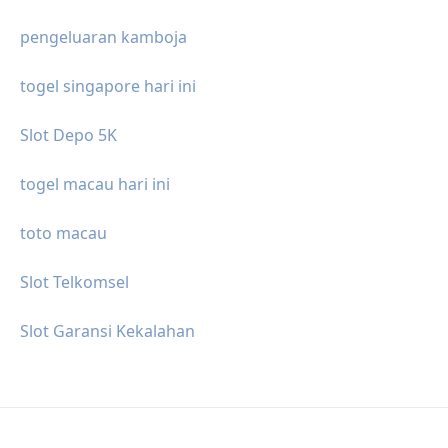
pengeluaran kamboja
togel singapore hari ini
Slot Depo 5K
togel macau hari ini
toto macau
Slot Telkomsel
Slot Garansi Kekalahan