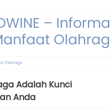
WINE – Informa
anfaat Olahra
ps Olahraga
aga Adalah Kunci
tan Anda