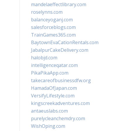
mandelaeffectlibrary.com
roselynns.com
balanceyoganj.com
salesforceblogs.com
TrainGames365.com
BaytownEvaCationRentals.com
JabalpurCakeDelivery.com
halobjd.com
intelligenceqatar.com
PikaPikaApp.com
takecareofbusinessdfw.org
HamadaOfJapan.com
VersifyLifestyle.com
kingscreekadventures.com
antaeuslabs.com
purelycleanchemdry.com
WishOping.com