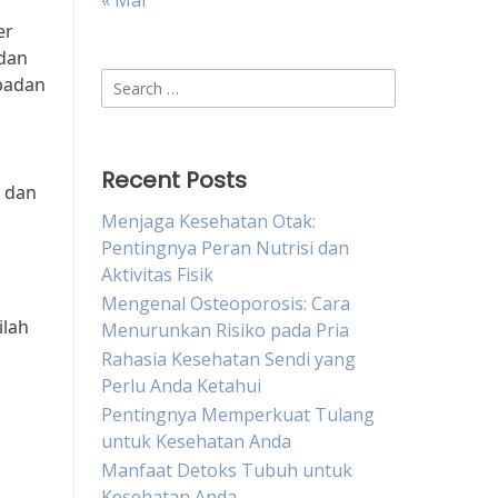
« Mar
er
adan
Search
badan
for:
Recent Posts
 dan
Menjaga Kesehatan Otak:
Pentingnya Peran Nutrisi dan
Aktivitas Fisik
Mengenal Osteoporosis: Cara
ilah
Menurunkan Risiko pada Pria
Rahasia Kesehatan Sendi yang
Perlu Anda Ketahui
Pentingnya Memperkuat Tulang
untuk Kesehatan Anda
Manfaat Detoks Tubuh untuk
Kesehatan Anda