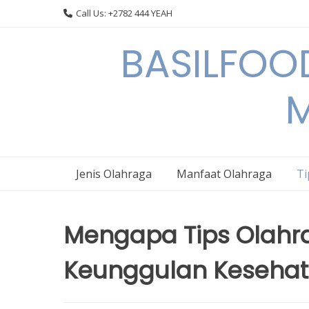
Skip
Call Us: +2782 444 YEAH
to
content
BASILFOOD
M
Jenis Olahraga
Manfaat Olahraga
Ti
Mengapa Tips Olahr
Keunggulan Keseha