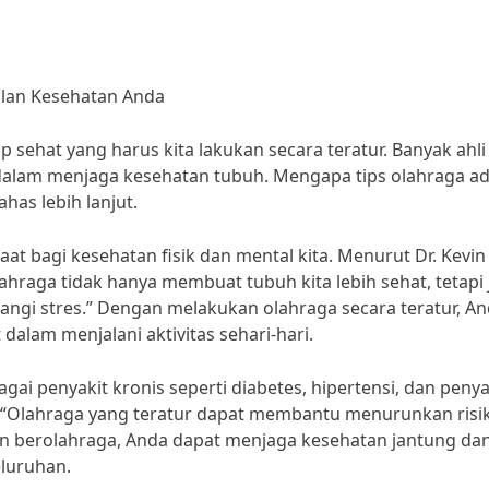
lan Kesehatan Anda
 sehat yang harus kita lakukan secara teratur. Banyak ahli
alam menjaga kesehatan tubuh. Mengapa tips olahraga ad
has lebih lanjut.
t bagi kesehatan fisik dan mental kita. Menurut Dr. Kevin
lahraga tidak hanya membuat tubuh kita lebih sehat, tetapi
ngi stres.” Dengan melakukan olahraga secara teratur, A
alam menjalani aktivitas sehari-hari.
gai penyakit kronis seperti diabetes, hipertensi, dan penya
, “Olahraga yang teratur dapat membantu menurunkan risi
ajin berolahraga, Anda dapat menjaga kesehatan jantung da
eluruhan.