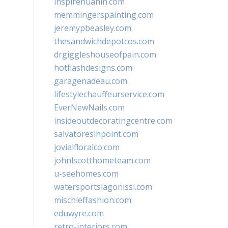
inspirehuahin.com
memmingerspainting.com
jeremypbeasley.com
thesandwichdepotcos.com
drgiggleshouseofpain.com
hotflashdesigns.com
garagenadeau.com
lifestylechauffeurservice.com
EverNewNails.com
insideoutdecoratingcentre.com
salvatoresinpoint.com
jovialfloralco.com
johnlscotthometeam.com
u-seehomes.com
watersportslagonissi.com
mischieffashion.com
eduwyre.com
retro-interiors.com