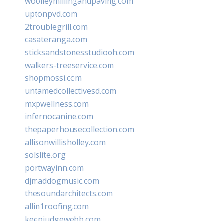
woolleymillingandpaving.com
uptonpvd.com
2troublegrill.com
casateranga.com
sticksandstonesstudiooh.com
walkers-treeservice.com
shopmossi.com
untamedcollectivesd.com
mxpwellness.com
infernocanine.com
thepaperhousecollection.com
allisonwillisholley.com
solslite.org
portwayinn.com
djmaddogmusic.com
thesoundarchitects.com
allin1roofing.com
keepjudgewebb.com