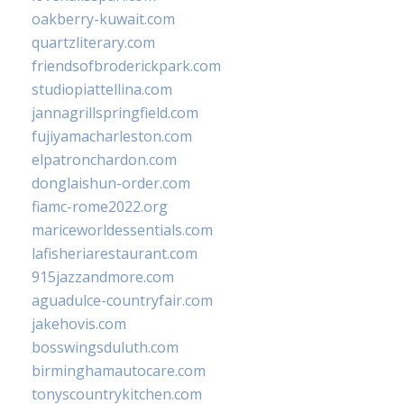
oakberry-kuwait.com
quartzliterary.com
friendsofbroderickpark.com
studiopiattellina.com
jannagrillspringfield.com
fujiyamacharleston.com
elpatronchardon.com
donglaishun-order.com
fiamc-rome2022.org
mariceworldessentials.com
lafisheriarestaurant.com
915jazzandmore.com
aguadulce-countryfair.com
jakehovis.com
bosswingsduluth.com
birminghamautocare.com
tonyscountrykitchen.com