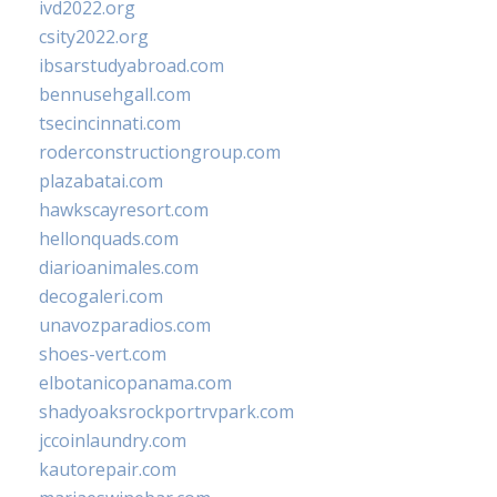
ivd2022.org
csity2022.org
ibsarstudyabroad.com
bennusehgall.com
tsecincinnati.com
roderconstructiongroup.com
plazabatai.com
hawkscayresort.com
hellonquads.com
diarioanimales.com
decogaleri.com
unavozparadios.com
shoes-vert.com
elbotanicopanama.com
shadyoaksrockportrvpark.com
jccoinlaundry.com
kautorepair.com