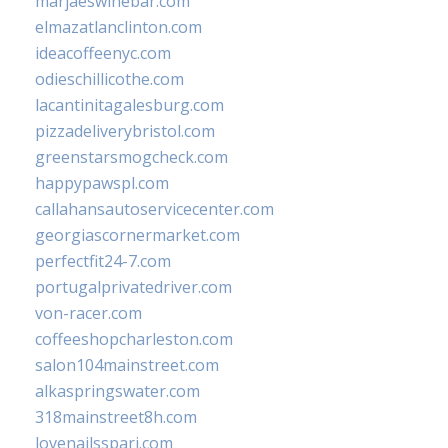
marjaeswinebar.com
elmazatlanclinton.com
ideacoffeenyc.com
odieschillicothe.com
lacantinitagalesburg.com
pizzadeliverybristol.com
greenstarsmogcheck.com
happypawspl.com
callahansautoservicecenter.com
georgiascornermarket.com
perfectfit24-7.com
portugalprivatedriver.com
von-racer.com
coffeeshopcharleston.com
salon104mainstreet.com
alkaspringswater.com
318mainstreet8h.com
lovenailsspari.com