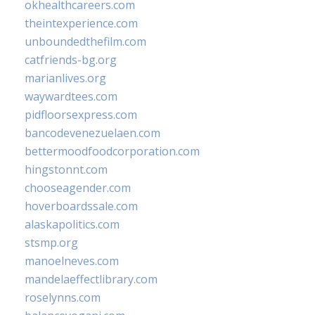
okhealthcareers.com
theintexperience.com
unboundedthefilm.com
catfriends-bg.org
marianlives.org
waywardtees.com
pidfloorsexpress.com
bancodevenezuelaen.com
bettermoodfoodcorporation.com
hingstonnt.com
chooseagender.com
hoverboardssale.com
alaskapolitics.com
stsmp.org
manoelneves.com
mandelaeffectlibrary.com
roselynns.com