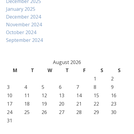
December 2025
January 2025
December 2024
November 2024
October 2024
September 2024
August 2026
M
T
W
T
F
S
S
1
2
3
4
5
6
7
8
9
10
11
12
13
14
15
16
17
18
19
20
21
22
23
24
25
26
27
28
29
30
31