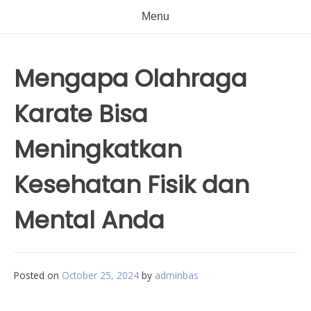
Menu
Mengapa Olahraga
Karate Bisa
Meningkatkan
Kesehatan Fisik dan
Mental Anda
Posted on
October 25, 2024
by
adminbas