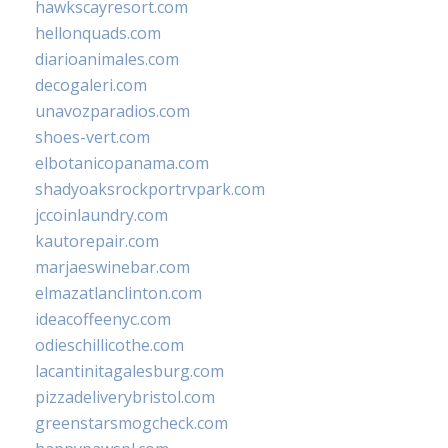
hawkscayresort.com
hellonquads.com
diarioanimales.com
decogaleri.com
unavozparadios.com
shoes-vert.com
elbotanicopanama.com
shadyoaksrockportrvpark.com
jccoinlaundry.com
kautorepair.com
marjaeswinebar.com
elmazatlanclinton.com
ideacoffeenyc.com
odieschillicothe.com
lacantinitagalesburg.com
pizzadeliverybristol.com
greenstarsmogcheck.com