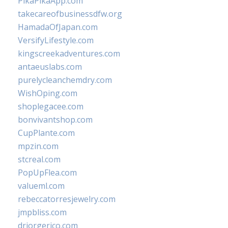
PikaPikaApp.com
takecareofbusinessdfw.org
HamadaOfJapan.com
VersifyLifestyle.com
kingscreekadventures.com
antaeuslabs.com
purelycleanchemdry.com
WishOping.com
shoplegacee.com
bonvivantshop.com
CupPlante.com
mpzin.com
stcreal.com
PopUpFlea.com
valueml.com
rebeccatorresjewelry.com
jmpbliss.com
drjorgerico.com