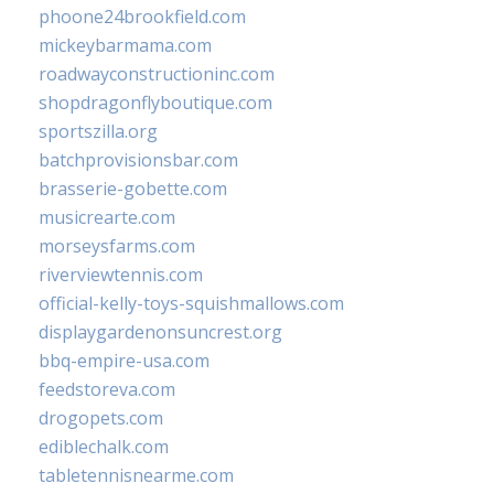
phoone24brookfield.com
mickeybarmama.com
roadwayconstructioninc.com
shopdragonflyboutique.com
sportszilla.org
batchprovisionsbar.com
brasserie-gobette.com
musicrearte.com
morseysfarms.com
riverviewtennis.com
official-kelly-toys-squishmallows.com
displaygardenonsuncrest.org
bbq-empire-usa.com
feedstoreva.com
drogopets.com
ediblechalk.com
tabletennisnearme.com