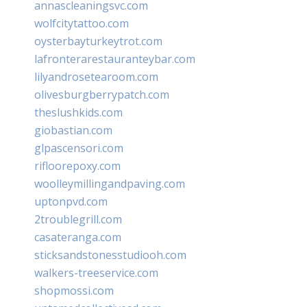
annascleaningsvc.com
wolfcitytattoo.com
oysterbayturkeytrot.com
lafronterarestauranteybar.com
lilyandrosetearoom.com
olivesburgberrypatch.com
theslushkids.com
giobastian.com
glpascensori.com
rifloorepoxy.com
woolleymillingandpaving.com
uptonpvd.com
2troublegrill.com
casateranga.com
sticksandstonesstudiooh.com
walkers-treeservice.com
shopmossi.com