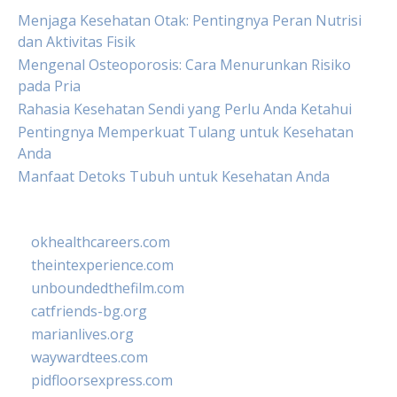
Menjaga Kesehatan Otak: Pentingnya Peran Nutrisi
dan Aktivitas Fisik
Mengenal Osteoporosis: Cara Menurunkan Risiko
pada Pria
Rahasia Kesehatan Sendi yang Perlu Anda Ketahui
Pentingnya Memperkuat Tulang untuk Kesehatan
Anda
Manfaat Detoks Tubuh untuk Kesehatan Anda
okhealthcareers.com
theintexperience.com
unboundedthefilm.com
catfriends-bg.org
marianlives.org
waywardtees.com
pidfloorsexpress.com