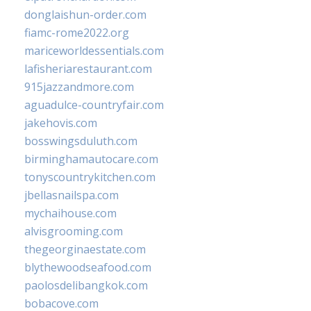
donglaishun-order.com
fiamc-rome2022.org
mariceworldessentials.com
lafisheriarestaurant.com
915jazzandmore.com
aguadulce-countryfair.com
jakehovis.com
bosswingsduluth.com
birminghamautocare.com
tonyscountrykitchen.com
jbellasnailspa.com
mychaihouse.com
alvisgrooming.com
thegeorginaestate.com
blythewoodseafood.com
paolosdelibangkok.com
bobacove.com