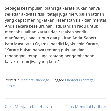
Sebagai kesimpulan, olahraga karate bukan hanya
sekedar aktivitas fisik, tetapi juga merupakan latihan
yang dapat meningkatkan kesehatan fisik dan mental
Anda secara keseluruhan. Jadi, jangan ragu untuk
mencoba latihan karate dan rasakan sendiri
manfaatnya bagi tubuh dan pikiran Anda. Seperti
kata Masutatsu Oyama, pendiri Kyokushin Karate,
“Karate bukan hanya tentang pukulan dan
tendangan, tetapi juga tentang pengembangan
karakter dan jiwa yang kuat.”
Posted in
Manfaat Olahraga
Tagged
Manfaat Olahraga
karate
Post
Cara Menjaga Kesehatan
Tips Memulai Latihan