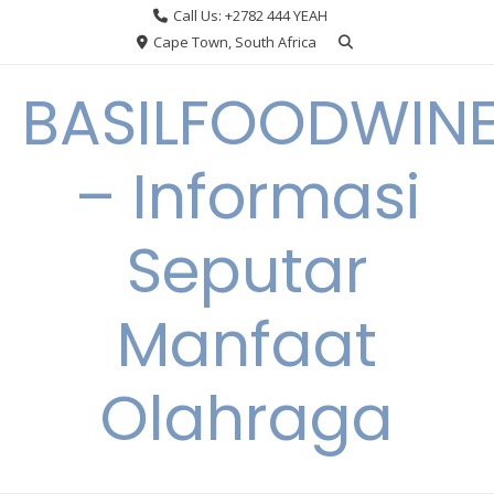
Skip
Call Us: +2782 444 YEAH
to
Cape Town, South Africa
content
BASILFOODWIN
– Informasi
Seputar
Manfaat
Olahraga