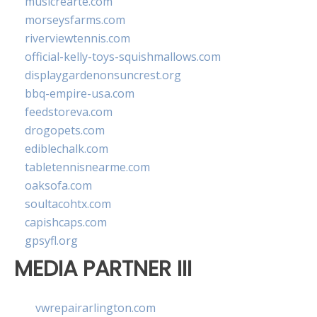
musicrearte.com
morseysfarms.com
riverviewtennis.com
official-kelly-toys-squishmallows.com
displaygardenonsuncrest.org
bbq-empire-usa.com
feedstoreva.com
drogopets.com
ediblechalk.com
tabletennisnearme.com
oaksofa.com
soultacohtx.com
capishcaps.com
gpsyfl.org
MEDIA PARTNER III
vwrepairarlington.com