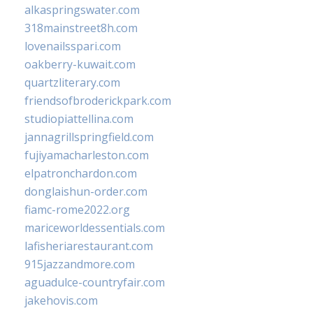
alkaspringswater.com
318mainstreet8h.com
lovenailsspari.com
oakberry-kuwait.com
quartzliterary.com
friendsofbroderickpark.com
studiopiattellina.com
jannagrillspringfield.com
fujiyamacharleston.com
elpatronchardon.com
donglaishun-order.com
fiamc-rome2022.org
mariceworldessentials.com
lafisheriarestaurant.com
915jazzandmore.com
aguadulce-countryfair.com
jakehovis.com