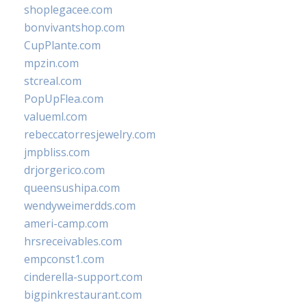
shoplegacee.com
bonvivantshop.com
CupPlante.com
mpzin.com
stcreal.com
PopUpFlea.com
valueml.com
rebeccatorresjewelry.com
jmpbliss.com
drjorgerico.com
queensushipa.com
wendyweimerdds.com
ameri-camp.com
hrsreceivables.com
empconst1.com
cinderella-support.com
bigpinkrestaurant.com