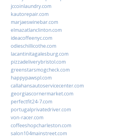
jccoinlaundry.com
kautorepair.com
marjaeswinebar.com
elmazatlanclinton.com
ideacoffeenyc.com
odieschillicothe.com
lacantinitagalesburg.com
pizzadeliverybristol.com
greenstarsmogcheck.com
happypawspl.com
callahansautoservicecenter.com
georgiascornermarket.com
perfectfit24-7.com
portugalprivatedriver.com
von-racer.com
coffeeshopcharleston.com
salon104mainstreet.com