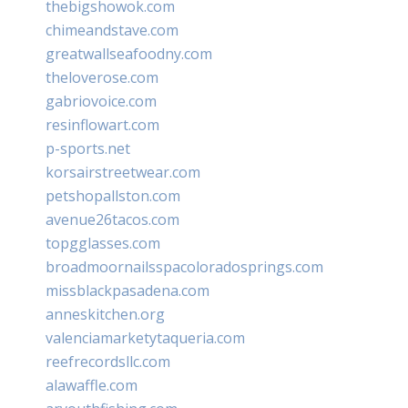
thebigshowok.com
chimeandstave.com
greatwallseafoodny.com
theloverose.com
gabriovoice.com
resinflowart.com
p-sports.net
korsairstreetwear.com
petshopallston.com
avenue26tacos.com
topgglasses.com
broadmoornailsspacoloradosprings.com
missblackpasadena.com
anneskitchen.org
valenciamarketytaqueria.com
reefrecordsllc.com
alawaffle.com