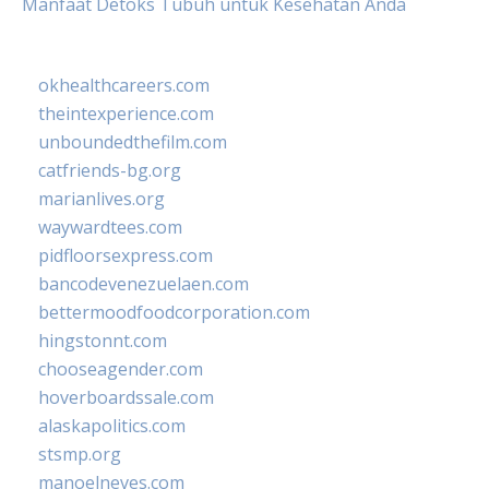
Manfaat Detoks Tubuh untuk Kesehatan Anda
okhealthcareers.com
theintexperience.com
unboundedthefilm.com
catfriends-bg.org
marianlives.org
waywardtees.com
pidfloorsexpress.com
bancodevenezuelaen.com
bettermoodfoodcorporation.com
hingstonnt.com
chooseagender.com
hoverboardssale.com
alaskapolitics.com
stsmp.org
manoelneves.com