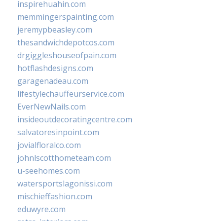
inspirehuahin.com
memmingerspainting.com
jeremypbeasley.com
thesandwichdepotcos.com
drgiggleshouseofpain.com
hotflashdesigns.com
garagenadeau.com
lifestylechauffeurservice.com
EverNewNails.com
insideoutdecoratingcentre.com
salvatoresinpoint.com
jovialfloralco.com
johnlscotthometeam.com
u-seehomes.com
watersportslagonissi.com
mischieffashion.com
eduwyre.com