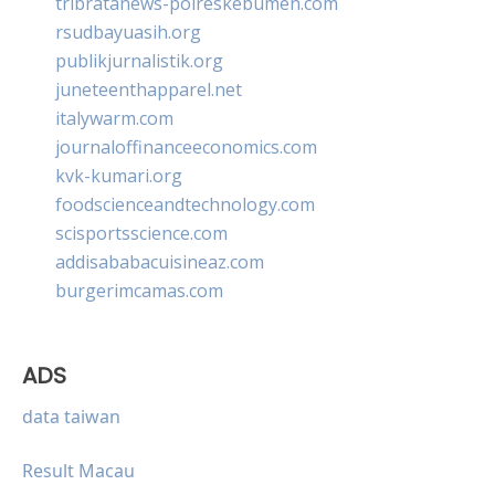
tribratanews-polreskebumen.com
rsudbayuasih.org
publikjurnalistik.org
juneteenthapparel.net
italywarm.com
journaloffinanceeconomics.com
kvk-kumari.org
foodscienceandtechnology.com
scisportsscience.com
addisababacuisineaz.com
burgerimcamas.com
ADS
data taiwan
Result Macau