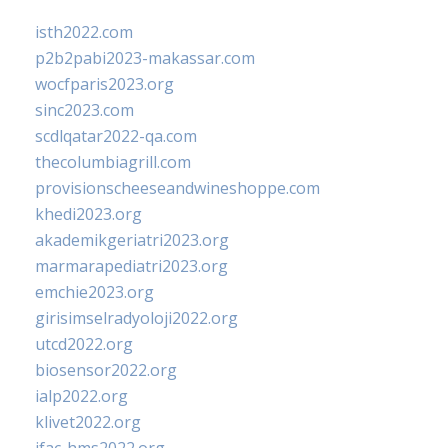
isth2022.com
p2b2pabi2023-makassar.com
wocfparis2023.org
sinc2023.com
scdlqatar2022-qa.com
thecolumbiagrill.com
provisionscheeseandwineshoppe.com
khedi2023.org
akademikgeriatri2023.org
marmarapediatri2023.org
emchie2023.org
girisimselradyoloji2022.org
utcd2022.org
biosensor2022.org
ialp2022.org
klivet2022.org