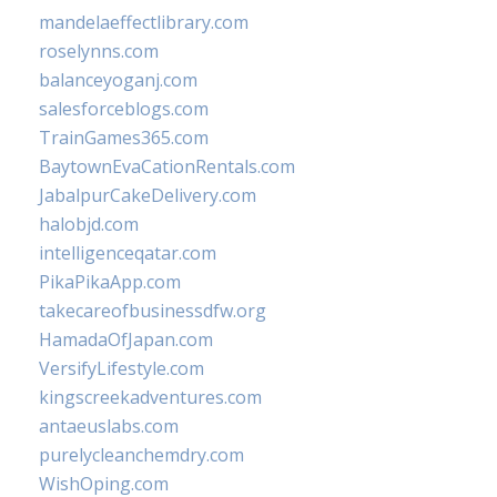
mandelaeffectlibrary.com
roselynns.com
balanceyoganj.com
salesforceblogs.com
TrainGames365.com
BaytownEvaCationRentals.com
JabalpurCakeDelivery.com
halobjd.com
intelligenceqatar.com
PikaPikaApp.com
takecareofbusinessdfw.org
HamadaOfJapan.com
VersifyLifestyle.com
kingscreekadventures.com
antaeuslabs.com
purelycleanchemdry.com
WishOping.com