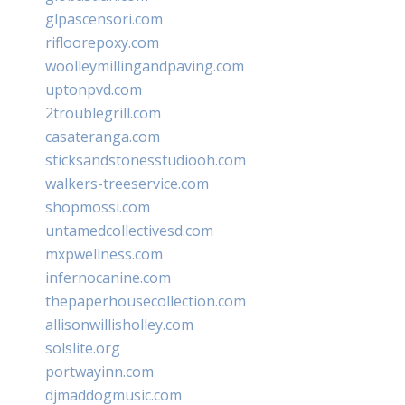
glpascensori.com
rifloorepoxy.com
woolleymillingandpaving.com
uptonpvd.com
2troublegrill.com
casateranga.com
sticksandstonesstudiooh.com
walkers-treeservice.com
shopmossi.com
untamedcollectivesd.com
mxpwellness.com
infernocanine.com
thepaperhousecollection.com
allisonwillisholley.com
solslite.org
portwayinn.com
djmaddogmusic.com