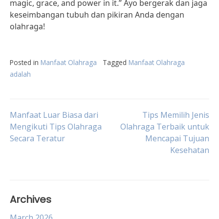
magic, grace, and power in it.” Ayo bergerak dan jaga
keseimbangan tubuh dan pikiran Anda dengan
olahraga!
Posted in
Manfaat Olahraga
Tagged
Manfaat Olahraga
adalah
Post
Manfaat Luar Biasa dari
Tips Memilih Jenis
Mengikuti Tips Olahraga
Olahraga Terbaik untuk
Secara Teratur
Mencapai Tujuan
navigation
Kesehatan
Archives
March 2026