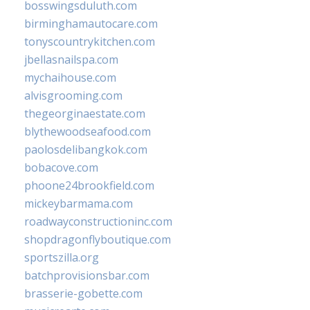
bosswingsduluth.com
birminghamautocare.com
tonyscountrykitchen.com
jbellasnailspa.com
mychaihouse.com
alvisgrooming.com
thegeorginaestate.com
blythewoodseafood.com
paolosdelibangkok.com
bobacove.com
phoone24brookfield.com
mickeybarmama.com
roadwayconstructioninc.com
shopdragonflyboutique.com
sportszilla.org
batchprovisionsbar.com
brasserie-gobette.com