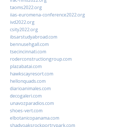
ifac-hms2022.org
taoms2022.org
iias-euromena-conference2022.org
ivd2022.org
csity2022.org
ibsarstudyabroad.com
bennusehgall.com
tsecincinnati.com
roderconstructiongroup.com
plazabatai.com
hawkscayresort.com
hellonquads.com
diarioanimales.com
decogaleri.com
unavozparadios.com
shoes-vert.com
elbotanicopanama.com
shadyoaksrockportrvpark.com