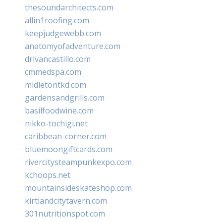
thesoundarchitects.com
allin1roofing.com
keepjudgewebb.com
anatomyofadventure.com
drivancastillo.com
cmmedspa.com
midletontkd.com
gardensandgrills.com
basilfoodwine.com
nikko-tochigi.net
caribbean-corner.com
bluemoongiftcards.com
rivercitysteampunkexpo.com
kchoops.net
mountainsideskateshop.com
kirtlandcitytavern.com
301nutritionspot.com