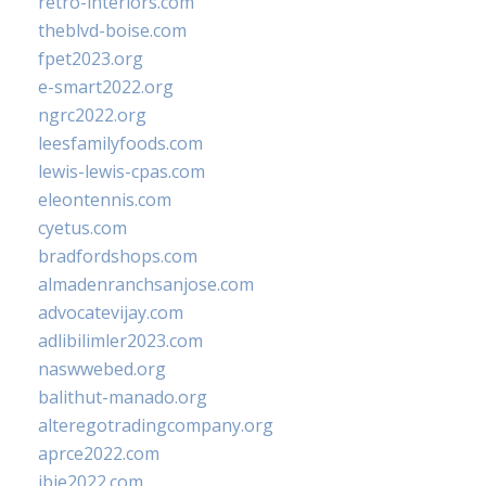
retro-interiors.com
theblvd-boise.com
fpet2023.org
e-smart2022.org
ngrc2022.org
leesfamilyfoods.com
lewis-lewis-cpas.com
eleontennis.com
cyetus.com
bradfordshops.com
almadenranchsanjose.com
advocatevijay.com
adlibilimler2023.com
naswwebed.org
balithut-manado.org
alteregotradingcompany.org
aprce2022.com
ibie2022.com