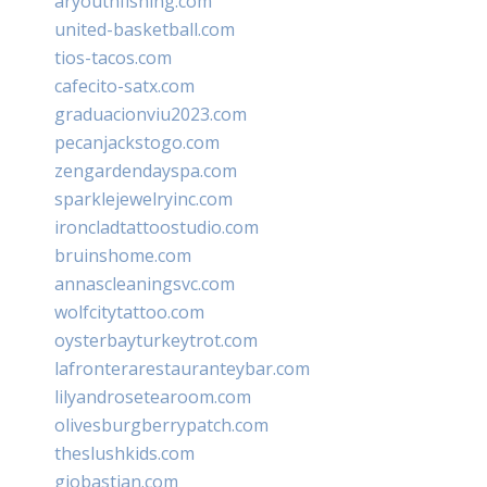
aryouthfishing.com
united-basketball.com
tios-tacos.com
cafecito-satx.com
graduacionviu2023.com
pecanjackstogo.com
zengardendayspa.com
sparklejewelryinc.com
ironcladtattoostudio.com
bruinshome.com
annascleaningsvc.com
wolfcitytattoo.com
oysterbayturkeytrot.com
lafronterarestauranteybar.com
lilyandrosetearoom.com
olivesburgberrypatch.com
theslushkids.com
giobastian.com