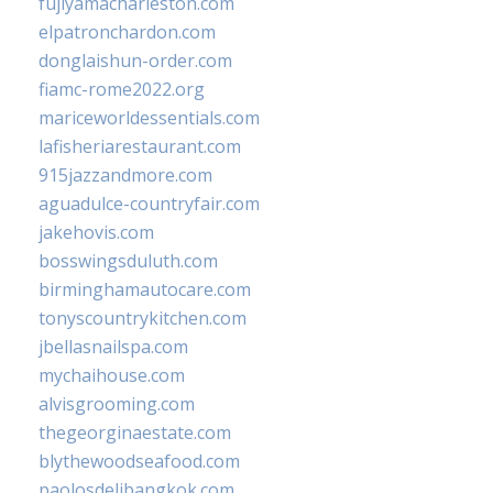
fujiyamacharleston.com
elpatronchardon.com
donglaishun-order.com
fiamc-rome2022.org
mariceworldessentials.com
lafisheriarestaurant.com
915jazzandmore.com
aguadulce-countryfair.com
jakehovis.com
bosswingsduluth.com
birminghamautocare.com
tonyscountrykitchen.com
jbellasnailspa.com
mychaihouse.com
alvisgrooming.com
thegeorginaestate.com
blythewoodseafood.com
paolosdelibangkok.com