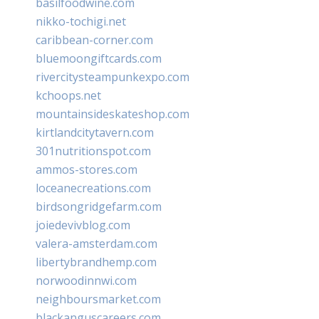
basilfoodwine.com
nikko-tochigi.net
caribbean-corner.com
bluemoongiftcards.com
rivercitysteampunkexpo.com
kchoops.net
mountainsideskateshop.com
kirtlandcitytavern.com
301nutritionspot.com
ammos-stores.com
loceanecreations.com
birdsongridgefarm.com
joiedevivblog.com
valera-amsterdam.com
libertybrandhemp.com
norwoodinnwi.com
neighboursmarket.com
blackanguscareers.com