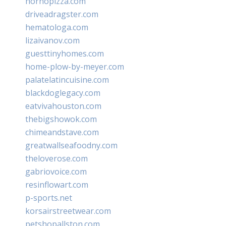
hornopizza.com
driveadragster.com
hematologa.com
lizaivanov.com
guesttinyhomes.com
home-plow-by-meyer.com
palatelatincuisine.com
blackdoglegacy.com
eatvivahouston.com
thebigshowok.com
chimeandstave.com
greatwallseafoodny.com
theloverose.com
gabriovoice.com
resinflowart.com
p-sports.net
korsairstreetwear.com
petshopallston.com