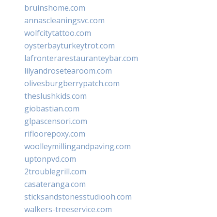
bruinshome.com
annascleaningsvc.com
wolfcitytattoo.com
oysterbayturkeytrot.com
lafronterarestauranteybar.com
lilyandrosetearoom.com
olivesburgberrypatch.com
theslushkids.com
giobastian.com
glpascensori.com
rifloorepoxy.com
woolleymillingandpaving.com
uptonpvd.com
2troublegrill.com
casateranga.com
sticksandstonesstudiooh.com
walkers-treeservice.com