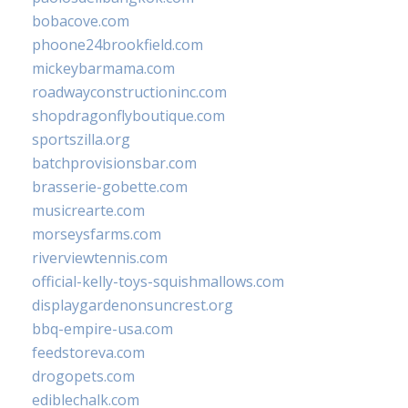
bobacove.com
phoone24brookfield.com
mickeybarmama.com
roadwayconstructioninc.com
shopdragonflyboutique.com
sportszilla.org
batchprovisionsbar.com
brasserie-gobette.com
musicrearte.com
morseysfarms.com
riverviewtennis.com
official-kelly-toys-squishmallows.com
displaygardenonsuncrest.org
bbq-empire-usa.com
feedstoreva.com
drogopets.com
ediblechalk.com