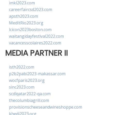
imkl2023.com
careerfaircsd2023.com
apsth2023.com
MedItRio2023.org
lcicon2023boston.com
waitangidayfestival2022.com
vacancesscolaires2022.com
MEDIA PARTNER II
isth2022.com
p2b2pabi2023-makassar.com
wocfparis2023.org
sinc2023.com
scdlqatar2022-qa.com
thecolumbiagrill.com
provisionscheeseandwineshoppe.com
khedi2023.org