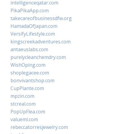
intelligenceqatar.com
PikaPikaApp.com
takecareofbusinessdfw.org
HamadaOfJapan.com
VersifyLifestyle.com
kingscreekadventures.com
antaeuslabs.com
purelycleanchemdry.com
WishOping.com
shoplegacee.com
bonvivantshop.com
CupPlante.com
mpzin.com
stcreal.com
PopUpFlea.com
valueml.com
rebeccatorresjewelry.com