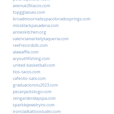
avenue26tacos.com
topgglasses.com
broadmoornailsspacoloradosprings.com
missblackpasadena.com
anneskitchen.org
valenciamarketytaqueria.com
reefrecordsllc.com
alawaffle.com
aryouthfishing.com
united-basketball.com
tios-tacos.com
cafecito-satx.com
graduacionviu2023.com
pecanjackstogo.com
zengardendayspa.com
sparklejewelryinc.com
ironcladtattoostudio.com