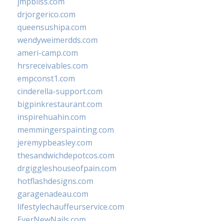
jmpbliss.com
drjorgerico.com
queensushipa.com
wendyweimerdds.com
ameri-camp.com
hrsreceivables.com
empconst1.com
cinderella-support.com
bigpinkrestaurant.com
inspirehuahin.com
memmingerspainting.com
jeremypbeasley.com
thesandwichdepotcos.com
drgiggleshouseofpain.com
hotflashdesigns.com
garagenadeau.com
lifestylechauffeurservice.com
EverNewNails.com