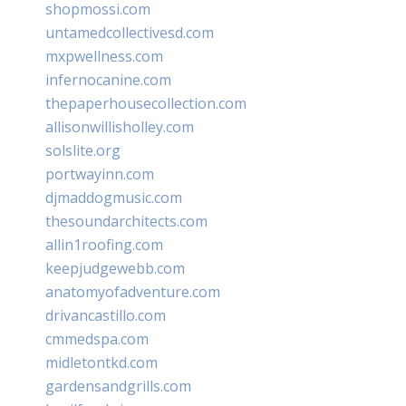
shopmossi.com
untamedcollectivesd.com
mxpwellness.com
infernocanine.com
thepaperhousecollection.com
allisonwillisholley.com
solslite.org
portwayinn.com
djmaddogmusic.com
thesoundarchitects.com
allin1roofing.com
keepjudgewebb.com
anatomyofadventure.com
drivancastillo.com
cmmedspa.com
midletontkd.com
gardensandgrills.com