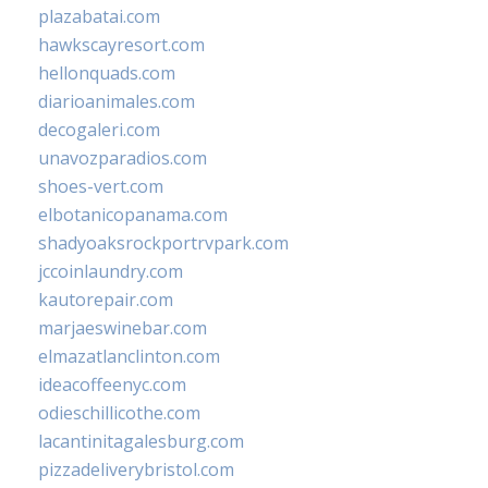
plazabatai.com
hawkscayresort.com
hellonquads.com
diarioanimales.com
decogaleri.com
unavozparadios.com
shoes-vert.com
elbotanicopanama.com
shadyoaksrockportrvpark.com
jccoinlaundry.com
kautorepair.com
marjaeswinebar.com
elmazatlanclinton.com
ideacoffeenyc.com
odieschillicothe.com
lacantinitagalesburg.com
pizzadeliverybristol.com