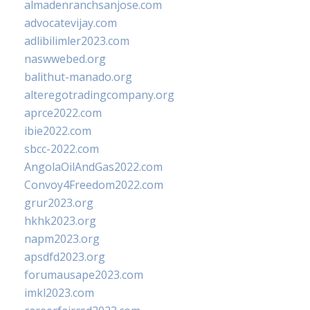
almadenranchsanjose.com
advocatevijay.com
adlibilimler2023.com
naswwebed.org
balithut-manado.org
alteregotradingcompany.org
aprce2022.com
ibie2022.com
sbcc-2022.com
AngolaOilAndGas2022.com
Convoy4Freedom2022.com
grur2023.org
hkhk2023.org
napm2023.org
apsdfd2023.org
forumausape2023.com
imkl2023.com