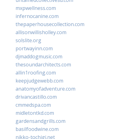
mxpwellness.com
infernocanine.com
thepaperhousecollection.com
allisonwillisholley.com
solslite.org
portwayinn.com
djmaddogmusic.com
thesoundarchitects.com
allin1roofing.com
keepjudgewebb.com
anatomyofadventure.com
drivancastillo.com
cmmedspa.com
midletontkd.com
gardensandgrills.com
basilfoodwine.com
nikko-tochigi.net