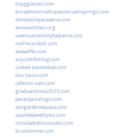
topgglasses.com
broadmoornailsspacoloradosprings.com
missblackpasadena.com
anneskitchen.org
valenciamarketytaqueria.com
reefrecordsllc.com
alawaffle.com
aryouthfishing.com
united-basketball.com
tios-tacos.com
cafecito-satx.com
graduacionviu2023.com
pecanjackstogo.com
zengardendayspa.com
sparklejewelryinc.com
ironcladtattoostudio.com
bruinshome.com