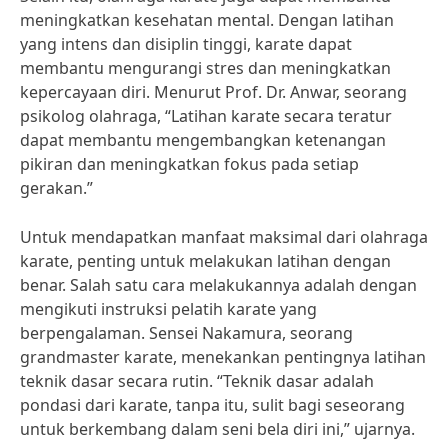
meningkatkan kesehatan mental. Dengan latihan
yang intens dan disiplin tinggi, karate dapat
membantu mengurangi stres dan meningkatkan
kepercayaan diri. Menurut Prof. Dr. Anwar, seorang
psikolog olahraga, “Latihan karate secara teratur
dapat membantu mengembangkan ketenangan
pikiran dan meningkatkan fokus pada setiap
gerakan.”
Untuk mendapatkan manfaat maksimal dari olahraga
karate, penting untuk melakukan latihan dengan
benar. Salah satu cara melakukannya adalah dengan
mengikuti instruksi pelatih karate yang
berpengalaman. Sensei Nakamura, seorang
grandmaster karate, menekankan pentingnya latihan
teknik dasar secara rutin. “Teknik dasar adalah
pondasi dari karate, tanpa itu, sulit bagi seseorang
untuk berkembang dalam seni bela diri ini,” ujarnya.