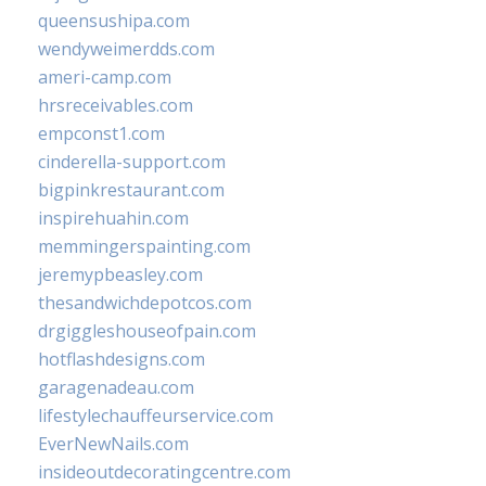
queensushipa.com
wendyweimerdds.com
ameri-camp.com
hrsreceivables.com
empconst1.com
cinderella-support.com
bigpinkrestaurant.com
inspirehuahin.com
memmingerspainting.com
jeremypbeasley.com
thesandwichdepotcos.com
drgiggleshouseofpain.com
hotflashdesigns.com
garagenadeau.com
lifestylechauffeurservice.com
EverNewNails.com
insideoutdecoratingcentre.com