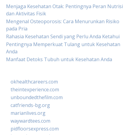
Menjaga Kesehatan Otak: Pentingnya Peran Nutrisi
dan Aktivitas Fisik
Mengenal Osteoporosis: Cara Menurunkan Risiko
pada Pria
Rahasia Kesehatan Sendi yang Perlu Anda Ketahui
Pentingnya Memperkuat Tulang untuk Kesehatan
Anda
Manfaat Detoks Tubuh untuk Kesehatan Anda
okhealthcareers.com
theintexperience.com
unboundedthefilm.com
catfriends-bg.org
marianlives.org
waywardtees.com
pidfloorsexpress.com