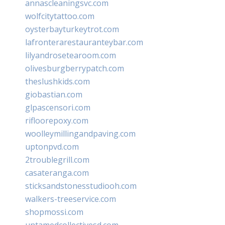
annascleaningsvc.com
wolfcitytattoo.com
oysterbayturkeytrot.com
lafronterarestauranteybar.com
lilyandrosetearoom.com
olivesburgberrypatch.com
theslushkids.com
giobastian.com
glpascensori.com
rifloorepoxy.com
woolleymillingandpaving.com
uptonpvd.com
2troublegrill.com
casateranga.com
sticksandstonesstudiooh.com
walkers-treeservice.com
shopmossi.com
untamedcollectivesd.com