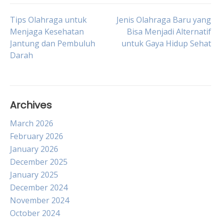
Post
Tips Olahraga untuk
Jenis Olahraga Baru yang
Menjaga Kesehatan
Bisa Menjadi Alternatif
Jantung dan Pembuluh
untuk Gaya Hidup Sehat
navigation
Darah
Archives
March 2026
February 2026
January 2026
December 2025
January 2025
December 2024
November 2024
October 2024