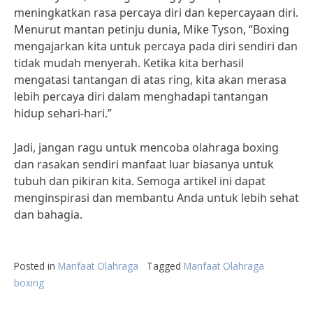
meningkatkan rasa percaya diri dan kepercayaan diri.
Menurut mantan petinju dunia, Mike Tyson, “Boxing
mengajarkan kita untuk percaya pada diri sendiri dan
tidak mudah menyerah. Ketika kita berhasil
mengatasi tantangan di atas ring, kita akan merasa
lebih percaya diri dalam menghadapi tantangan
hidup sehari-hari.”
Jadi, jangan ragu untuk mencoba olahraga boxing
dan rasakan sendiri manfaat luar biasanya untuk
tubuh dan pikiran kita. Semoga artikel ini dapat
menginspirasi dan membantu Anda untuk lebih sehat
dan bahagia.
Posted in
Manfaat Olahraga
Tagged
Manfaat Olahraga
boxing