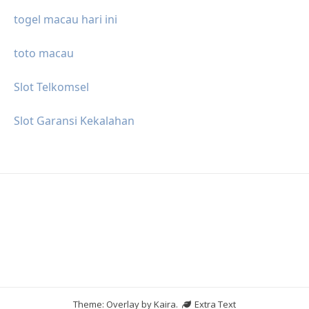
togel macau hari ini
toto macau
Slot Telkomsel
Slot Garansi Kekalahan
Theme: Overlay by
Kaira
.
Extra Text