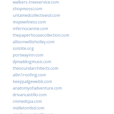
walkers-treeservice.com
shopmossi.com
untamedcollectivesd.com
mxpwellness.com
infernocanine.com
thepaperhousecollection.com
allisonwillisholley.com
solslite.org
portwayinn.com
djmaddogmusic.com
thesoundarchitects.com
allin1roofing.com
keepjudgewebb.com
anatomyofadventure.com
drivancastillo.com
cmmedspa.com
midletontkd.com