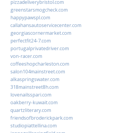
pizzadeliverybristol.com
greenstarsmogcheck.com
happypawspl.com
callahansautoservicecenter.com
georgiascornermarket.com
perfectfit24-7.com
portugalprivatedriver.com
von-racer.com
coffeeshopcharleston.com
salon104mainstreet.com
alkaspringswater.com
318mainstreet8h.com
lovenailsspari.com
oakberry-kuwait.com
quartzliterary.com
friendsofbroderickpark.com
studiopiattellina.com