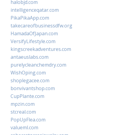
halobjd.com
intelligenceqatar.com
PikaPikaApp.com
takecareofbusinessdfw.org
HamadaOfJapan.com
VersifyLifestyle.com
kingscreekadventures.com
antaeuslabs.com
purelycleanchemdry.com
WishOping.com
shoplegacee.com
bonvivantshop.com
CupPlante.com
mpzin.com
stcreal.com
PopUpFlea.com
valueml.com