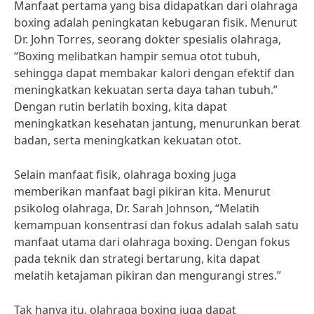
Manfaat pertama yang bisa didapatkan dari olahraga
boxing adalah peningkatan kebugaran fisik. Menurut
Dr. John Torres, seorang dokter spesialis olahraga,
“Boxing melibatkan hampir semua otot tubuh,
sehingga dapat membakar kalori dengan efektif dan
meningkatkan kekuatan serta daya tahan tubuh.”
Dengan rutin berlatih boxing, kita dapat
meningkatkan kesehatan jantung, menurunkan berat
badan, serta meningkatkan kekuatan otot.
Selain manfaat fisik, olahraga boxing juga
memberikan manfaat bagi pikiran kita. Menurut
psikolog olahraga, Dr. Sarah Johnson, “Melatih
kemampuan konsentrasi dan fokus adalah salah satu
manfaat utama dari olahraga boxing. Dengan fokus
pada teknik dan strategi bertarung, kita dapat
melatih ketajaman pikiran dan mengurangi stres.”
Tak hanya itu, olahraga boxing juga dapat