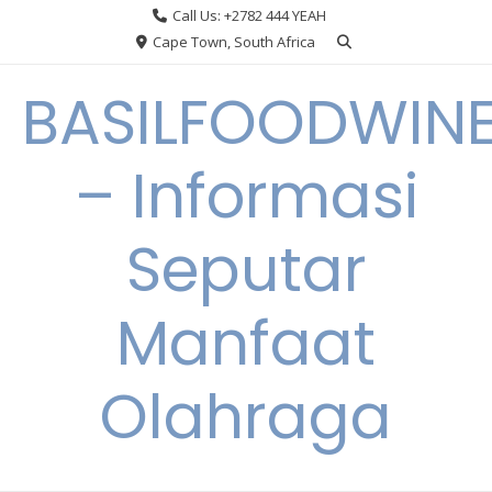
Skip
Call Us: +2782 444 YEAH
to
Cape Town, South Africa
content
BASILFOODWIN
– Informasi
Seputar
Manfaat
Olahraga