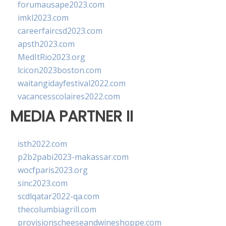
forumausape2023.com
imkl2023.com
careerfaircsd2023.com
apsth2023.com
MedItRio2023.org
lcicon2023boston.com
waitangidayfestival2022.com
vacancesscolaires2022.com
MEDIA PARTNER II
isth2022.com
p2b2pabi2023-makassar.com
wocfparis2023.org
sinc2023.com
scdlqatar2022-qa.com
thecolumbiagrill.com
provisionscheeseandwineshoppe.com