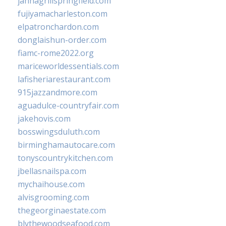
jannagrillspringfield.com
fujiyamacharleston.com
elpatronchardon.com
donglaishun-order.com
fiamc-rome2022.org
mariceworldessentials.com
lafisheriarestaurant.com
915jazzandmore.com
aguadulce-countryfair.com
jakehovis.com
bosswingsduluth.com
birminghamautocare.com
tonyscountrykitchen.com
jbellasnailspa.com
mychaihouse.com
alvisgrooming.com
thegeorginaestate.com
blythewoodseafood.com