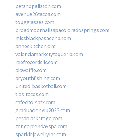
petshopallston.com
avenue26tacos.com
topgglasses.com
broadmoornailsspacoloradosprings.com
missblackpasadena.com
anneskitchen.org
valenciamarketytaqueria.com
reefrecordsllc.com
alawaffle.com
aryouthfishing.com
united-basketball.com
tios-tacos.com
cafecito-satx.com
graduacionviu2023.com
pecanjackstogo.com
zengardendayspa.com
sparklejewelryinc.com