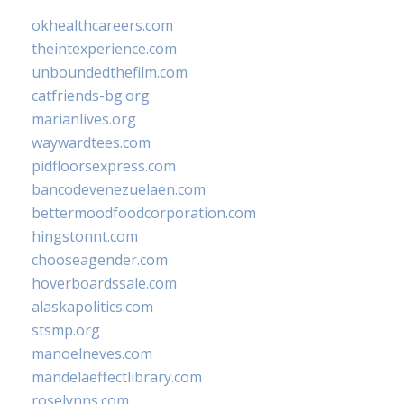
okhealthcareers.com
theintexperience.com
unboundedthefilm.com
catfriends-bg.org
marianlives.org
waywardtees.com
pidfloorsexpress.com
bancodevenezuelaen.com
bettermoodfoodcorporation.com
hingstonnt.com
chooseagender.com
hoverboardssale.com
alaskapolitics.com
stsmp.org
manoelneves.com
mandelaeffectlibrary.com
roselynns.com