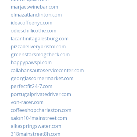
marjaeswinebar.com
elmazatlanclinton.com
ideacoffeenyc.com
odieschillicothe.com
lacantinitagalesburg.com
pizzadeliverybristol.com
greenstarsmogcheck.com
happypawspl.com
callahansautoservicecenter.com
georgiascornermarket.com
perfectfit24-7.com
portugalprivatedriver.com
von-racer.com
coffeeshopcharleston.com
salon104mainstreet.com
alkaspringswater.com
318mainstreet8h.com