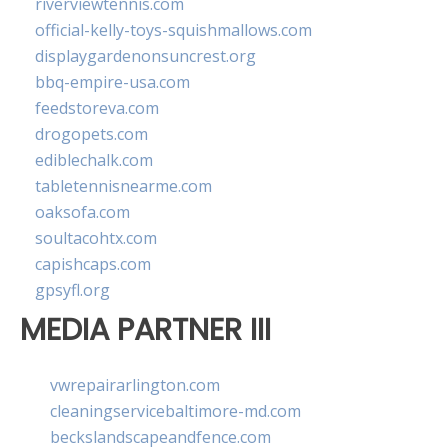
riverviewtennis.com
official-kelly-toys-squishmallows.com
displaygardenonsuncrest.org
bbq-empire-usa.com
feedstoreva.com
drogopets.com
ediblechalk.com
tabletennisnearme.com
oaksofa.com
soultacohtx.com
capishcaps.com
gpsyfl.org
MEDIA PARTNER III
vwrepairarlington.com
cleaningservicebaltimore-md.com
beckslandscapeandfence.com