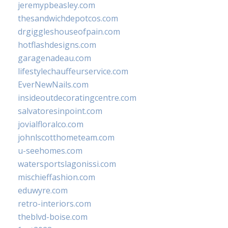
jeremypbeasley.com
thesandwichdepotcos.com
drgiggleshouseofpain.com
hotflashdesigns.com
garagenadeau.com
lifestylechauffeurservice.com
EverNewNails.com
insideoutdecoratingcentre.com
salvatoresinpoint.com
jovialfloralco.com
johnlscotthometeam.com
u-seehomes.com
watersportslagonissi.com
mischieffashion.com
eduwyre.com
retro-interiors.com
theblvd-boise.com