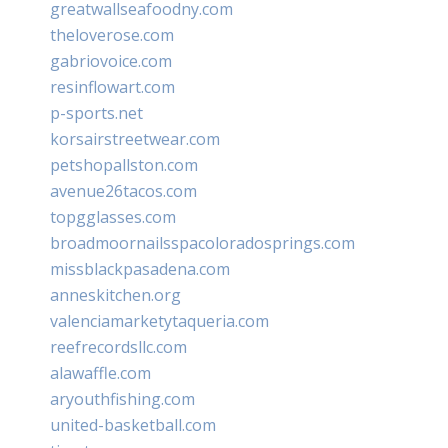
greatwallseafoodny.com
theloverose.com
gabriovoice.com
resinflowart.com
p-sports.net
korsairstreetwear.com
petshopallston.com
avenue26tacos.com
topgglasses.com
broadmoornailsspacoloradosprings.com
missblackpasadena.com
anneskitchen.org
valenciamarketytaqueria.com
reefrecordsllc.com
alawaffle.com
aryouthfishing.com
united-basketball.com