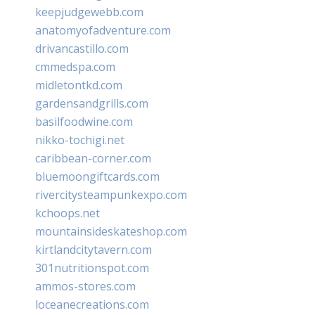
keepjudgewebb.com
anatomyofadventure.com
drivancastillo.com
cmmedspa.com
midletontkd.com
gardensandgrills.com
basilfoodwine.com
nikko-tochigi.net
caribbean-corner.com
bluemoongiftcards.com
rivercitysteampunkexpo.com
kchoops.net
mountainsideskateshop.com
kirtlandcitytavern.com
301nutritionspot.com
ammos-stores.com
loceanecreations.com