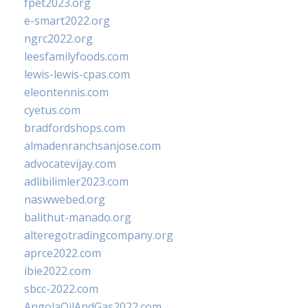
fpet2023.org
e-smart2022.org
ngrc2022.org
leesfamilyfoods.com
lewis-lewis-cpas.com
eleontennis.com
cyetus.com
bradfordshops.com
almadenranchsanjose.com
advocatevijay.com
adlibilimler2023.com
naswwebed.org
balithut-manado.org
alteregotradingcompany.org
aprce2022.com
ibie2022.com
sbcc-2022.com
AngolaOilAndGas2022.com