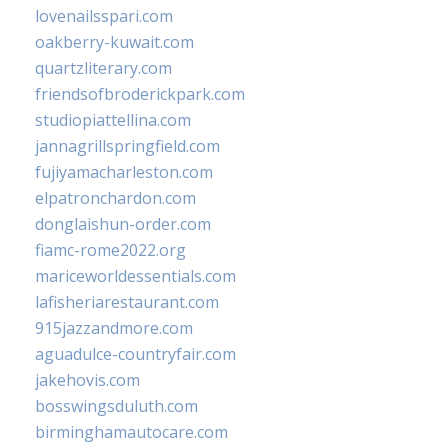
lovenailsspari.com
oakberry-kuwait.com
quartzliterary.com
friendsofbroderickpark.com
studiopiattellina.com
jannagrillspringfield.com
fujiyamacharleston.com
elpatronchardon.com
donglaishun-order.com
fiamc-rome2022.org
mariceworldessentials.com
lafisheriarestaurant.com
915jazzandmore.com
aguadulce-countryfair.com
jakehovis.com
bosswingsduluth.com
birminghamautocare.com