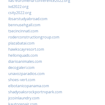
iias-euromena-conference2022.org
ivd2022.org
csity2022.org
ibsarstudyabroad.com
bennusehgall.com
tsecincinnati.com
roderconstructiongroup.com
plazabatai.com
hawkscayresort.com
hellonquads.com
diarioanimales.com
decogaleri.com
unavozparadios.com
shoes-vert.com
elbotanicopanama.com
shadyoaksrockportrvpark.com
jccoinlaundry.com
kautorepair.com