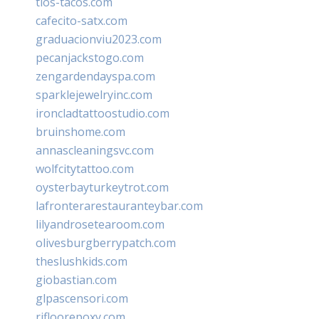
tios-tacos.com
cafecito-satx.com
graduacionviu2023.com
pecanjackstogo.com
zengardendayspa.com
sparklejewelryinc.com
ironcladtattoostudio.com
bruinshome.com
annascleaningsvc.com
wolfcitytattoo.com
oysterbayturkeytrot.com
lafronterarestauranteybar.com
lilyandrosetearoom.com
olivesburgberrypatch.com
theslushkids.com
giobastian.com
glpascensori.com
rifloorepoxy.com