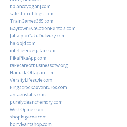
balanceyoganj.com
salesforceblogs.com
TrainGames365.com
BaytownEvaCationRentals.com
JabalpurCakeDelivery.com
halobjd.com
intelligenceqatar.com
PikaPikaApp.com
takecareofbusinessdfw.org
HamadaOfJapan.com
VersifyLifestyle.com
kingscreekadventures.com
antaeuslabs.com
purelycleanchemdry.com
WishOping.com
shoplegacee.com
bonvivantshop.com