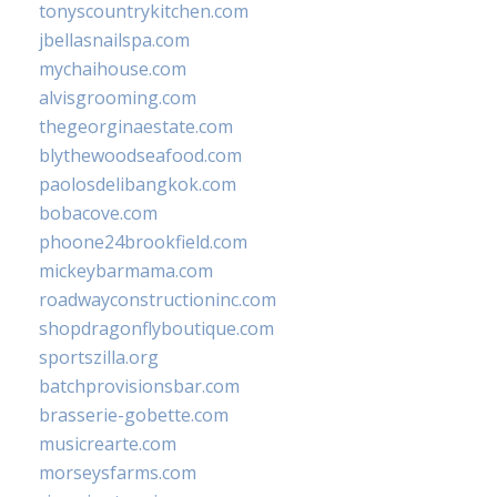
tonyscountrykitchen.com
jbellasnailspa.com
mychaihouse.com
alvisgrooming.com
thegeorginaestate.com
blythewoodseafood.com
paolosdelibangkok.com
bobacove.com
phoone24brookfield.com
mickeybarmama.com
roadwayconstructioninc.com
shopdragonflyboutique.com
sportszilla.org
batchprovisionsbar.com
brasserie-gobette.com
musicrearte.com
morseysfarms.com