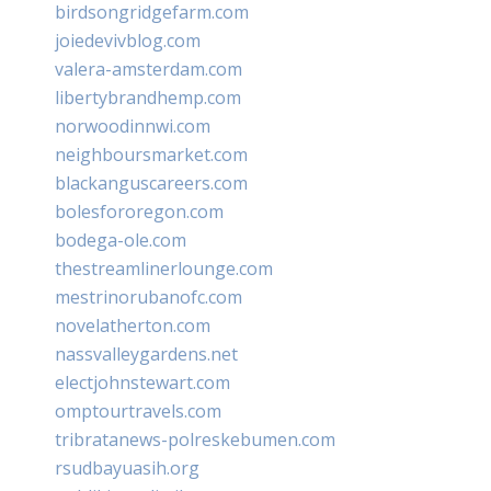
birdsongridgefarm.com
joiedevivblog.com
valera-amsterdam.com
libertybrandhemp.com
norwoodinnwi.com
neighboursmarket.com
blackanguscareers.com
bolesfororegon.com
bodega-ole.com
thestreamlinerlounge.com
mestrinorubanofc.com
novelatherton.com
nassvalleygardens.net
electjohnstewart.com
omptourtravels.com
tribratanews-polreskebumen.com
rsudbayuasih.org