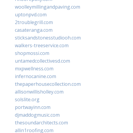
woolleymillingandpaving.com
uptonpvd.com
2troublegrill.com
casateranga.com
sticksandstonesstudiooh.com
walkers-treeservice.com
shopmossi.com
untamedcollectivesd.com
mxpwellness.com
infernocanine.com
thepaperhousecollection.com
allisonwillisholley.com
solslite.org
portwayinn.com
djmaddogmusic.com
thesoundarchitects.com
allin1roofing.com