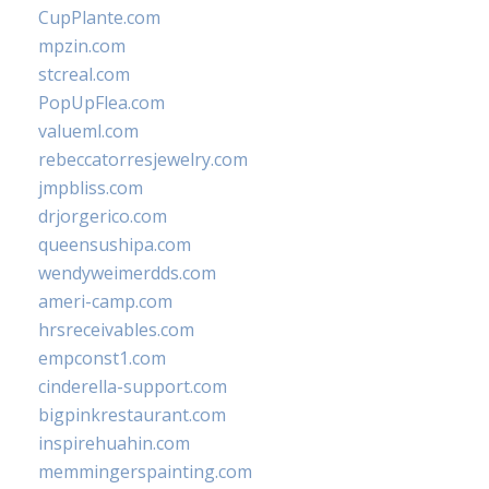
CupPlante.com
mpzin.com
stcreal.com
PopUpFlea.com
valueml.com
rebeccatorresjewelry.com
jmpbliss.com
drjorgerico.com
queensushipa.com
wendyweimerdds.com
ameri-camp.com
hrsreceivables.com
empconst1.com
cinderella-support.com
bigpinkrestaurant.com
inspirehuahin.com
memmingerspainting.com