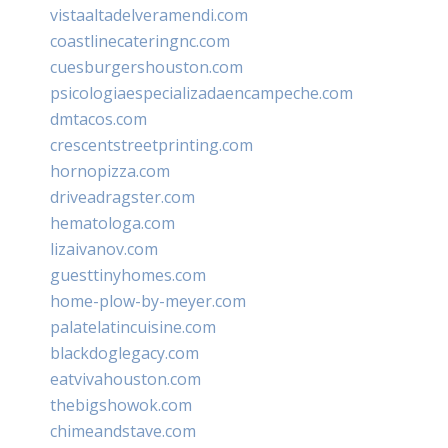
vistaaltadelveramendi.com
coastlinecateringnc.com
cuesburgershouston.com
psicologiaespecializadaencampeche.com
dmtacos.com
crescentstreetprinting.com
hornopizza.com
driveadragster.com
hematologa.com
lizaivanov.com
guesttinyhomes.com
home-plow-by-meyer.com
palatelatincuisine.com
blackdoglegacy.com
eatvivahouston.com
thebigshowok.com
chimeandstave.com