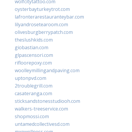
wolfcitytattoo.com
oysterbayturkeytrot.com
lafronterarestauranteybar.com
lilyandrosetearoom.com
olivesburgberrypatch.com
theslushkids.com
giobastian.com
glpascensori.com
rifloorepoxy.com
woolleymillingandpaving.com
uptonpvd.com
2troublegrill.com
casateranga.com
sticksandstonesstudiooh.com
walkers-treeservice.com
shopmossi.com
untamedcollectivesd.com
mxpwellness.com