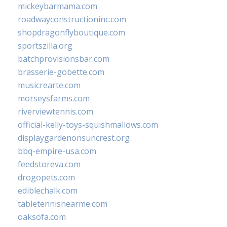
mickeybarmama.com
roadwayconstructioninc.com
shopdragonflyboutique.com
sportszilla.org
batchprovisionsbar.com
brasserie-gobette.com
musicrearte.com
morseysfarms.com
riverviewtennis.com
official-kelly-toys-squishmallows.com
displaygardenonsuncrest.org
bbq-empire-usa.com
feedstoreva.com
drogopets.com
ediblechalk.com
tabletennisnearme.com
oaksofa.com