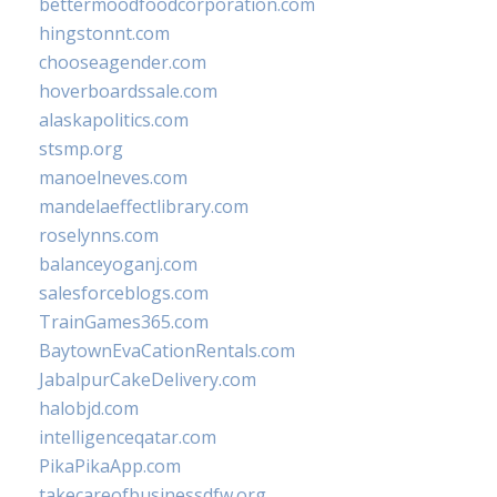
bettermoodfoodcorporation.com
hingstonnt.com
chooseagender.com
hoverboardssale.com
alaskapolitics.com
stsmp.org
manoelneves.com
mandelaeffectlibrary.com
roselynns.com
balanceyoganj.com
salesforceblogs.com
TrainGames365.com
BaytownEvaCationRentals.com
JabalpurCakeDelivery.com
halobjd.com
intelligenceqatar.com
PikaPikaApp.com
takecareofbusinessdfw.org