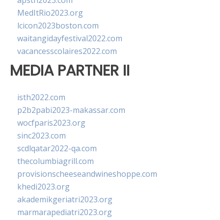
apsth2023.com
MedItRio2023.org
lcicon2023boston.com
waitangidayfestival2022.com
vacancesscolaires2022.com
MEDIA PARTNER II
isth2022.com
p2b2pabi2023-makassar.com
wocfparis2023.org
sinc2023.com
scdlqatar2022-qa.com
thecolumbiagrill.com
provisionscheeseandwineshoppe.com
khedi2023.org
akademikgeriatri2023.org
marmarapediatri2023.org