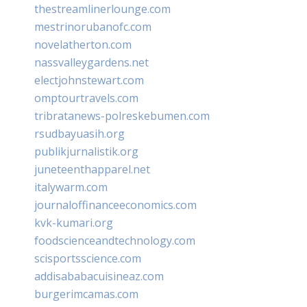
thestreamlinerlounge.com
mestrinorubanofc.com
novelatherton.com
nassvalleygardens.net
electjohnstewart.com
omptourtravels.com
tribratanews-polreskebumen.com
rsudbayuasih.org
publikjurnalistik.org
juneteenthapparel.net
italywarm.com
journaloffinanceeconomics.com
kvk-kumari.org
foodscienceandtechnology.com
scisportsscience.com
addisababacuisineaz.com
burgerimcamas.com