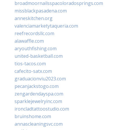
broadmoornailsspacoloradosprings.com
missblackpasadena.com
anneskitchen.org
valenciamarketytaqueria.com
reefrecordsllc.com
alawaffle.com
aryouthfishing.com
united-basketball.com
tios-tacos.com
cafecito-satx.com
graduacionviu2023.com
pecanjackstogo.com
zengardendayspa.com
sparklejewelryinc.com
ironcladtattoostudio.com
bruinshome.com
annascleaningsvc.com