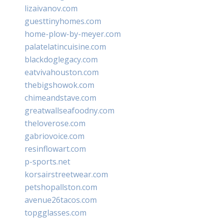
lizaivanov.com
guesttinyhomes.com
home-plow-by-meyer.com
palatelatincuisine.com
blackdoglegacy.com
eatvivahouston.com
thebigshowok.com
chimeandstave.com
greatwallseafoodny.com
theloverose.com
gabriovoice.com
resinflowart.com
p-sports.net
korsairstreetwear.com
petshopallston.com
avenue26tacos.com
topgglasses.com