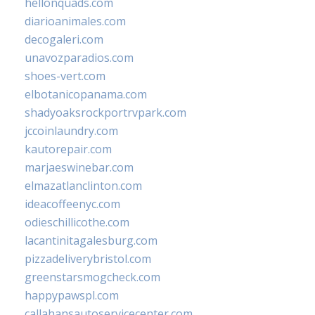
hellonquads.com
diarioanimales.com
decogaleri.com
unavozparadios.com
shoes-vert.com
elbotanicopanama.com
shadyoaksrockportrvpark.com
jccoinlaundry.com
kautorepair.com
marjaeswinebar.com
elmazatlanclinton.com
ideacoffeenyc.com
odieschillicothe.com
lacantinitagalesburg.com
pizzadeliverybristol.com
greenstarsmogcheck.com
happypawspl.com
callahansautoservicecenter.com