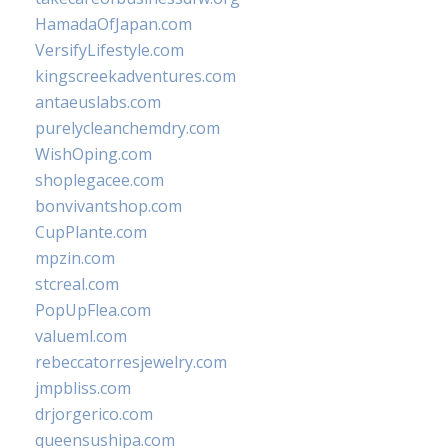
HamadaOfJapan.com
VersifyLifestyle.com
kingscreekadventures.com
antaeuslabs.com
purelycleanchemdry.com
WishOping.com
shoplegacee.com
bonvivantshop.com
CupPlante.com
mpzin.com
stcreal.com
PopUpFlea.com
valueml.com
rebeccatorresjewelry.com
jmpbliss.com
drjorgerico.com
queensushipa.com