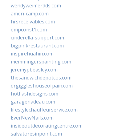
wendyweimerdds.com
ameri-camp.com
hrsreceivables.com
empconst1.com
cinderella-support.com
bigpinkrestaurant.com
inspirehuahin.com
memmingerspainting.com
jeremypbeasley.com
thesandwichdepotcos.com
drgiggleshouseofpain.com
hotflashdesigns.com
garagenadeau.com
lifestylechauffeurservice.com
EverNewNails.com
insideoutdecoratingcentre.com
salvatoresinpoint.com