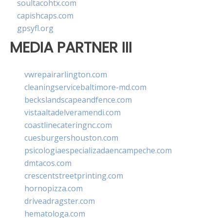
soultacohtx.com
capishcaps.com
gpsyfl.org
MEDIA PARTNER III
vwrepairarlington.com
cleaningservicebaltimore-md.com
beckslandscapeandfence.com
vistaaltadelveramendi.com
coastlinecateringnc.com
cuesburgershouston.com
psicologiaespecializadaencampeche.com
dmtacos.com
crescentstreetprinting.com
hornopizza.com
driveadragster.com
hematologa.com