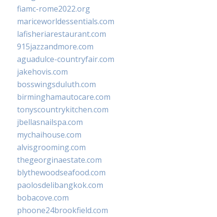
fiamc-rome2022.org
mariceworldessentials.com
lafisheriarestaurant.com
915jazzandmore.com
aguadulce-countryfair.com
jakehovis.com
bosswingsduluth.com
birminghamautocare.com
tonyscountrykitchen.com
jbellasnailspa.com
mychaihouse.com
alvisgrooming.com
thegeorginaestate.com
blythewoodseafood.com
paolosdelibangkok.com
bobacove.com
phoone24brookfield.com