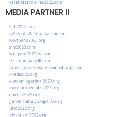
vacancesscolaires2022.com
MEDIA PARTNER II
isth2022.com
p2b2pabi2023-makassar.com
wocfparis2023.org
sinc2023.com
scdlqatar2022-qa.com
thecolumbiagrill.com
provisionscheeseandwineshoppe.com
khedi2023.org
akademikgeriatri2023.org
marmarapediatri2023.org
emchie2023.org
girisimselradyoloji2022.org
utcd2022.org
biosensor2022.org