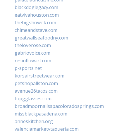
blackdoglegacy.com
eatvivahouston.com
thebigshowok.com
chimeandstave.com
greatwallseafoodny.com
theloverose.com
gabriovoice.com
resinflowart.com
p-sports.net
korsairstreetwear.com
petshopallston.com
avenue26tacos.com
topgglasses.com
broadmoornailsspacoloradosprings.com
missblackpasadena.com
anneskitchen.org
valenciamarketytaqueria.com