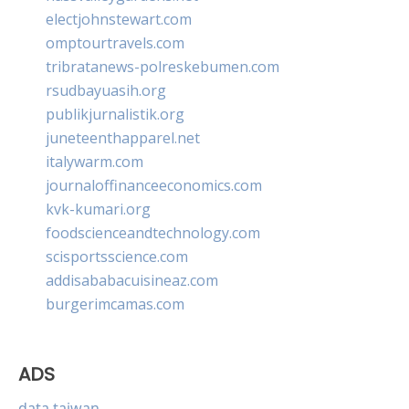
electjohnstewart.com
omptourtravels.com
tribratanews-polreskebumen.com
rsudbayuasih.org
publikjurnalistik.org
juneteenthapparel.net
italywarm.com
journaloffinanceeconomics.com
kvk-kumari.org
foodscienceandtechnology.com
scisportsscience.com
addisababacuisineaz.com
burgerimcamas.com
ADS
data taiwan