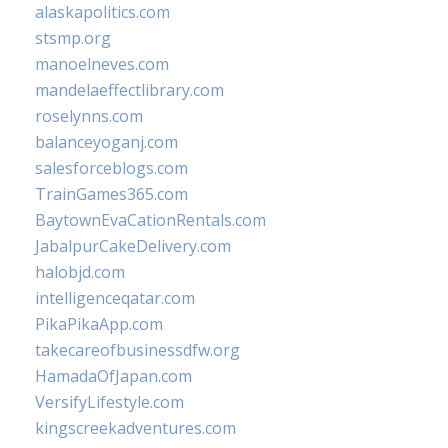
alaskapolitics.com
stsmp.org
manoelneves.com
mandelaeffectlibrary.com
roselynns.com
balanceyoganj.com
salesforceblogs.com
TrainGames365.com
BaytownEvaCationRentals.com
JabalpurCakeDelivery.com
halobjd.com
intelligenceqatar.com
PikaPikaApp.com
takecareofbusinessdfw.org
HamadaOfJapan.com
VersifyLifestyle.com
kingscreekadventures.com