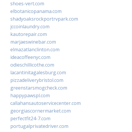
shoes-vert.com
elbotanicopanama.com
shadyoaksrockportrvpark.com
jccoinlaundry.com
kautorepair.com
marjaeswinebar.com
elmazatlanclinton.com
ideacoffeenyc.com
odieschillicothe.com
lacantinitagalesburg.com
pizzadeliverybristol.com
greenstarsmogcheck.com
happypawspl.com
callahansautoservicecenter.com
georgiascornermarket.com
perfectfit24-7.com
portugalprivatedriver.com