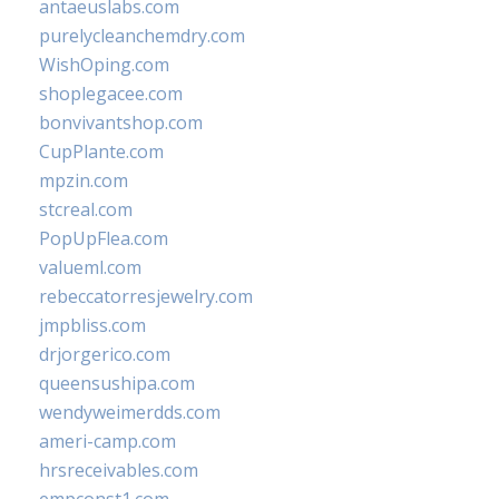
antaeuslabs.com
purelycleanchemdry.com
WishOping.com
shoplegacee.com
bonvivantshop.com
CupPlante.com
mpzin.com
stcreal.com
PopUpFlea.com
valueml.com
rebeccatorresjewelry.com
jmpbliss.com
drjorgerico.com
queensushipa.com
wendyweimerdds.com
ameri-camp.com
hrsreceivables.com