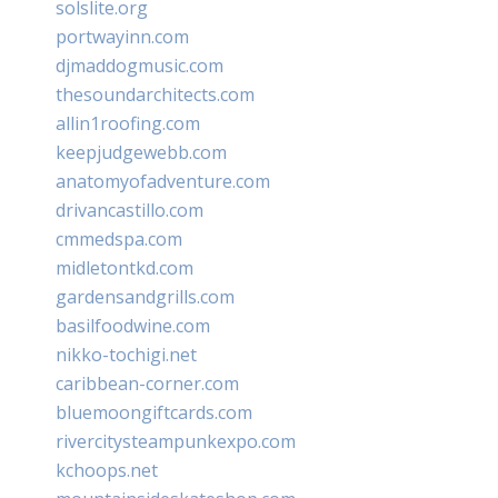
solslite.org
portwayinn.com
djmaddogmusic.com
thesoundarchitects.com
allin1roofing.com
keepjudgewebb.com
anatomyofadventure.com
drivancastillo.com
cmmedspa.com
midletontkd.com
gardensandgrills.com
basilfoodwine.com
nikko-tochigi.net
caribbean-corner.com
bluemoongiftcards.com
rivercitysteampunkexpo.com
kchoops.net