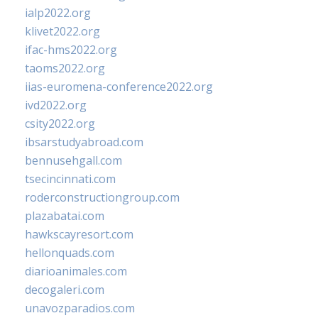
ialp2022.org
klivet2022.org
ifac-hms2022.org
taoms2022.org
iias-euromena-conference2022.org
ivd2022.org
csity2022.org
ibsarstudyabroad.com
bennusehgall.com
tsecincinnati.com
roderconstructiongroup.com
plazabatai.com
hawkscayresort.com
hellonquads.com
diarioanimales.com
decogaleri.com
unavozparadios.com