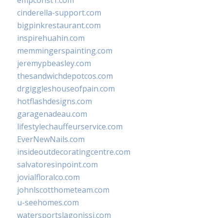
empconst1.com
cinderella-support.com
bigpinkrestaurant.com
inspirehuahin.com
memmingerspainting.com
jeremypbeasley.com
thesandwichdepotcos.com
drgiggleshouseofpain.com
hotflashdesigns.com
garagenadeau.com
lifestylechauffeurservice.com
EverNewNails.com
insideoutdecoratingcentre.com
salvatoresinpoint.com
jovialfloralco.com
johnlscotthometeam.com
u-seehomes.com
watersportslagonissi.com