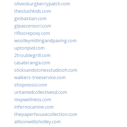
olivesburgberrypatch.com
theslushkids.com
giobastian.com
glpascensori.com
rifloorepoxy.com
woolleymillingandpaving.com
uptonpvd.com
2troublegrill.com
casateranga.com
sticksandstonesstudiooh.com
walkers-treeservice.com
shopmossi.com
untamedcollectivesd.com
mxpwellness.com
infernocanine.com
thepaperhousecollection.com
allisonwillisholley.com