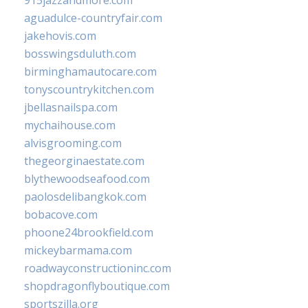
915jazzandmore.com
aguadulce-countryfair.com
jakehovis.com
bosswingsduluth.com
birminghamautocare.com
tonyscountrykitchen.com
jbellasnailspa.com
mychaihouse.com
alvisgrooming.com
thegeorginaestate.com
blythewoodseafood.com
paolosdelibangkok.com
bobacove.com
phoone24brookfield.com
mickeybarmama.com
roadwayconstructioninc.com
shopdragonflyboutique.com
sportszilla.org