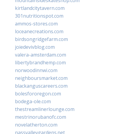
mountainsideskateshop.com
kirtlandcitytavern.com
301nutritionspot.com
ammos-stores.com
loceanecreations.com
birdsongridgefarm.com
joiedevivblog.com
valera-amsterdam.com
libertybrandhemp.com
norwoodinnwi.com
neighboursmarket.com
blackanguscareers.com
bolesfororegon.com
bodega-ole.com
thestreamlinerlounge.com
mestrinorubanofc.com
novelatherton.com
nassvalleygardens.net