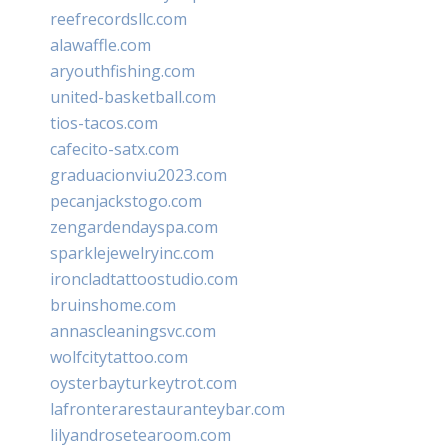
reefrecordsllc.com
alawaffle.com
aryouthfishing.com
united-basketball.com
tios-tacos.com
cafecito-satx.com
graduacionviu2023.com
pecanjackstogo.com
zengardendayspa.com
sparklejewelryinc.com
ironcladtattoostudio.com
bruinshome.com
annascleaningsvc.com
wolfcitytattoo.com
oysterbayturkeytrot.com
lafronterarestauranteybar.com
lilyandrosetearoom.com