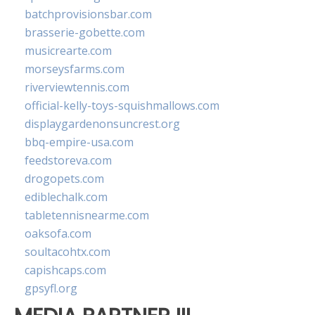
batchprovisionsbar.com
brasserie-gobette.com
musicrearte.com
morseysfarms.com
riverviewtennis.com
official-kelly-toys-squishmallows.com
displaygardenonsuncrest.org
bbq-empire-usa.com
feedstoreva.com
drogopets.com
ediblechalk.com
tabletennisnearme.com
oaksofa.com
soultacohtx.com
capishcaps.com
gpsyfl.org