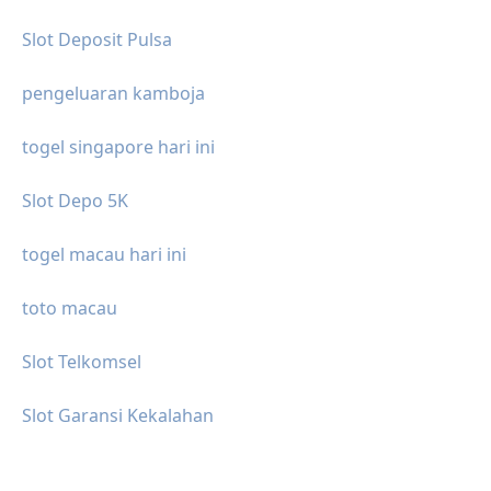
Slot Deposit Pulsa
pengeluaran kamboja
togel singapore hari ini
Slot Depo 5K
togel macau hari ini
toto macau
Slot Telkomsel
Slot Garansi Kekalahan