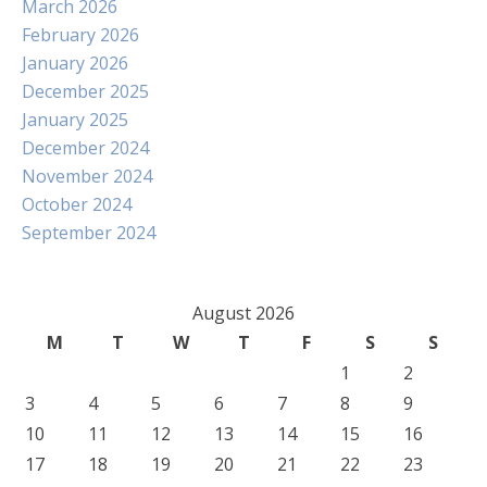
March 2026
February 2026
January 2026
December 2025
January 2025
December 2024
November 2024
October 2024
September 2024
August 2026
M
T
W
T
F
S
S
1
2
3
4
5
6
7
8
9
10
11
12
13
14
15
16
17
18
19
20
21
22
23