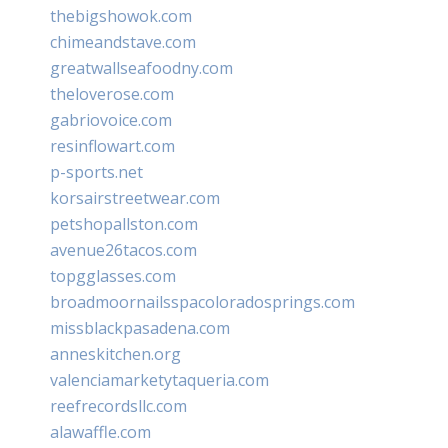
thebigshowok.com
chimeandstave.com
greatwallseafoodny.com
theloverose.com
gabriovoice.com
resinflowart.com
p-sports.net
korsairstreetwear.com
petshopallston.com
avenue26tacos.com
topgglasses.com
broadmoornailsspacoloradosprings.com
missblackpasadena.com
anneskitchen.org
valenciamarketytaqueria.com
reefrecordsllc.com
alawaffle.com