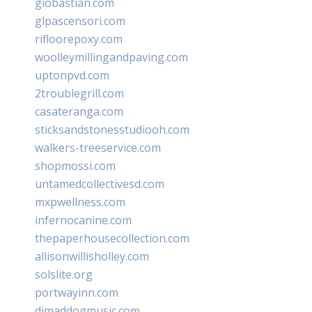
giobastian.com
glpascensori.com
rifloorepoxy.com
woolleymillingandpaving.com
uptonpvd.com
2troublegrill.com
casateranga.com
sticksandstonesstudiooh.com
walkers-treeservice.com
shopmossi.com
untamedcollectivesd.com
mxpwellness.com
infernocanine.com
thepaperhousecollection.com
allisonwillisholley.com
solslite.org
portwayinn.com
djmaddogmusic.com