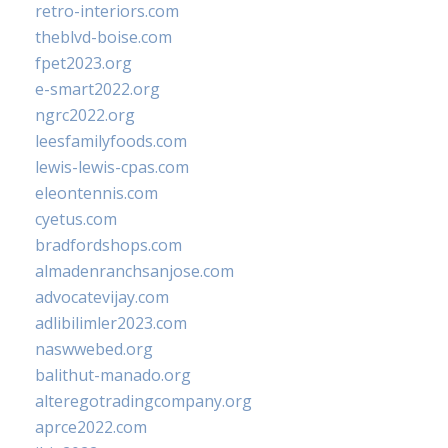
retro-interiors.com
theblvd-boise.com
fpet2023.org
e-smart2022.org
ngrc2022.org
leesfamilyfoods.com
lewis-lewis-cpas.com
eleontennis.com
cyetus.com
bradfordshops.com
almadenranchsanjose.com
advocatevijay.com
adlibilimler2023.com
naswwebed.org
balithut-manado.org
alteregotradingcompany.org
aprce2022.com