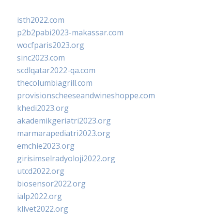
isth2022.com
p2b2pabi2023-makassar.com
wocfparis2023.org
sinc2023.com
scdlqatar2022-qa.com
thecolumbiagrill.com
provisionscheeseandwineshoppe.com
khedi2023.org
akademikgeriatri2023.org
marmarapediatri2023.org
emchie2023.org
girisimselradyoloji2022.org
utcd2022.org
biosensor2022.org
ialp2022.org
klivet2022.org