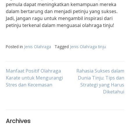
pemula dapat meningkatkan kemampuan mereka
dalam bertarung dan menjadi petinju yang sukses.
Jadi, jangan ragu untuk mengambil inspirasi dari
petinju terkenal dalam menguasai olahraga tinju!
Posted in
Jenis Olahraga
Tagged
Jenis Olahraga tinju
Post
Manfaat Positif Olahraga
Rahasia Sukses dalam
Karate untuk Mengurangi
Dunia Tinju: Tips dan
Stres dan Kecemasan
Strategi yang Harus
navigation
Diketahui
Archives