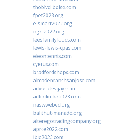
theblvd-boise.com
fpet2023.org
e-smart2022.org
ngrc2022.org
leesfamilyfoods.com
lewis-lewis-cpas.com
eleontennis.com
cyetus.com
bradfordshops.com
almadenranchsanjose.com
advocatevijay.com
adlibilimler2023.com
naswwebed.org
balithut-manado.org
alteregotradingcompany.org
aprce2022.com
ibie2022.com