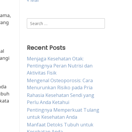
« Mar
nama,
Search
yang
for:
Recent Posts
al
angi
Menjaga Kesehatan Otak:
Pentingnya Peran Nutrisi dan
Aktivitas Fisik
Mengenal Osteoporosis: Cara
nda
Menurunkan Risiko pada Pria
ubuh
Rahasia Kesehatan Sendi yang
kata
Perlu Anda Ketahui
Pentingnya Memperkuat Tulang
untuk Kesehatan Anda
Manfaat Detoks Tubuh untuk
Kesehatan Anda