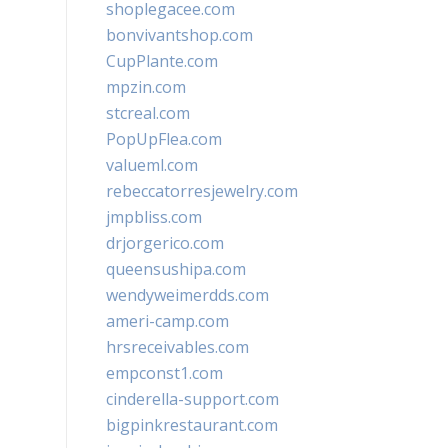
shoplegacee.com
bonvivantshop.com
CupPlante.com
mpzin.com
stcreal.com
PopUpFlea.com
valueml.com
rebeccatorresjewelry.com
jmpbliss.com
drjorgerico.com
queensushipa.com
wendyweimerdds.com
ameri-camp.com
hrsreceivables.com
empconst1.com
cinderella-support.com
bigpinkrestaurant.com