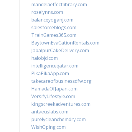
mandelaeffectlibrary.com
roselynns.com
balanceyoganj.com
salesforceblogs.com
TrainGames365.com
BaytownEvaCationRentals.com
JabalpurCakeDelivery.com
halobjd.com
intelligenceqatar.com
PikaPikaApp.com
takecareofbusinessdfw.org
HamadaOfJapan.com
VersifyLifestyle.com
kingscreekadventures.com
antaeuslabs.com
purelycleanchemdry.com
WishOping.com