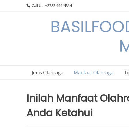
Skip
Call Us: +2782 444 YEAH
to
content
BASILFOOD
M
Jenis Olahraga
Manfaat Olahraga
Ti
Inilah Manfaat Olah
Anda Ketahui