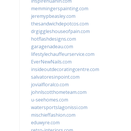
inspirehuahin.com
memmingerspainting.com
jeremypbeasley.com
thesandwichdepotcos.com
drgiggleshouseofpain.com
hotflashdesigns.com
garagenadeau.com
lifestylechauffeurservice.com
EverNewNails.com
insideoutdecoratingcentre.com
salvatoresinpoint.com
jovialfloralco.com
johnlscotthometeam.com
u-seehomes.com
watersportslagonissi.com
mischieffashion.com
eduwyre.com
retro-interiors.com