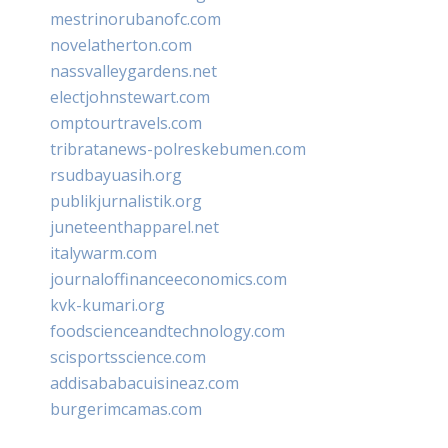
mestrinorubanofc.com
novelatherton.com
nassvalleygardens.net
electjohnstewart.com
omptourtravels.com
tribratanews-polreskebumen.com
rsudbayuasih.org
publikjurnalistik.org
juneteenthapparel.net
italywarm.com
journaloffinanceeconomics.com
kvk-kumari.org
foodscienceandtechnology.com
scisportsscience.com
addisababacuisineaz.com
burgerimcamas.com