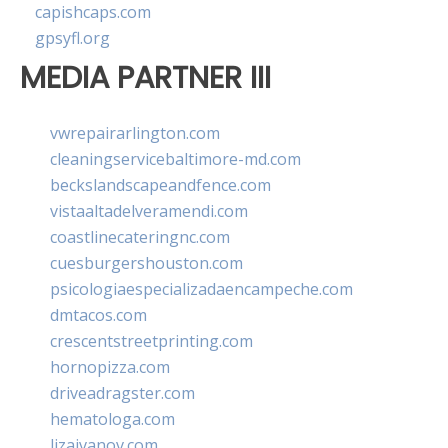
capishcaps.com
gpsyfl.org
MEDIA PARTNER III
vwrepairarlington.com
cleaningservicebaltimore-md.com
beckslandscapeandfence.com
vistaaltadelveramendi.com
coastlinecateringnc.com
cuesburgershouston.com
psicologiaespecializadaencampeche.com
dmtacos.com
crescentstreetprinting.com
hornopizza.com
driveadragster.com
hematologa.com
lizaivanov.com