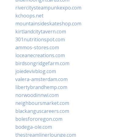
rivercitysteampunkexpo.com
kchoops.net
mountainsideskateshop.com
kirtlandcitytavern.com
301nutritionspot.com
ammos-stores.com
loceanecreations.com
birdsongridgefarm.com
joiedevivblog.com
valera-amsterdam.com
libertybrandhemp.com
norwoodinnwi.com
neighboursmarket.com
blackanguscareers.com
bolesfororegon.com
bodega-ole.com
thestreamlinerlounge.com