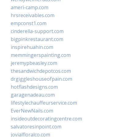
ameri-camp.com
hrsreceivables.com
empconst1.com
cinderella-support.com
bigpinkrestaurant.com
inspirehuahin.com
memmingerspainting.com
jeremypbeasley.com
thesandwichdepotcos.com
drgiggleshouseofpain.com
hotflashdesigns.com
garagenadeau.com
lifestylechauffeurservice.com
EverNewNails.com
insideoutdecoratingcentre.com
salvatoresinpoint.com
jovialfloralco.com