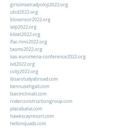
girisimselradyoloji2022.org
utcd2022.org
biosensor2022.org
ialp2022.org
klivet2022.org
ifac-hms2022.org
taoms2022.org
iias-euromena-conference2022.org
ivd2022.org
csity2022.org
ibsarstudyabroad.com
bennusehgall.com
tsecincinnati.com
roderconstructiongroup.com
plazabatai.com
hawkscayresort.com
hellonquads.com