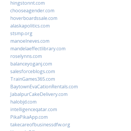
hingstonnt.com
chooseagender.com
hoverboardssale.com
alaskapolitics.com
stsmp.org
manoelneves.com
mandelaeffectlibrary.com
roselynns.com
balanceyoganj.com
salesforceblogs.com
TrainGames365.com
BaytownEvaCationRentals.com
JabalpurCakeDelivery.com
halobjd.com
intelligenceqatar.com
PikaPikaApp.com
takecareofbusinessdfw.org