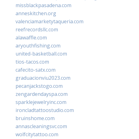
missblackpasadena.com
anneskitchen.org
valenciamarketytaqueria.com
reefrecordsllc.com
alawaffle.com
aryouthfishing.com
united-basketball.com
tios-tacos.com
cafecito-satx.com
graduacionviu2023.com
pecanjackstogo.com
zengardendayspa.com
sparklejewelryinc.com
ironcladtattoostudio.com
bruinshome.com
annascleaningsvc.com
wolfcitytattoo.com