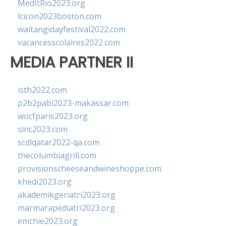
MedItRio2023.org
lcicon2023boston.com
waitangidayfestival2022.com
vacancesscolaires2022.com
MEDIA PARTNER II
isth2022.com
p2b2pabi2023-makassar.com
wocfparis2023.org
sinc2023.com
scdlqatar2022-qa.com
thecolumbiagrill.com
provisionscheeseandwineshoppe.com
khedi2023.org
akademikgeriatri2023.org
marmarapediatri2023.org
emchie2023.org