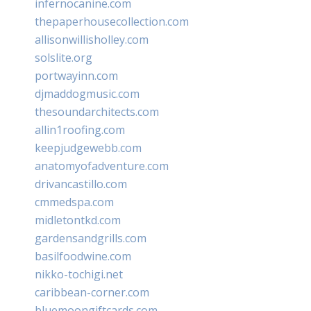
infernocanine.com
thepaperhousecollection.com
allisonwillisholley.com
solslite.org
portwayinn.com
djmaddogmusic.com
thesoundarchitects.com
allin1roofing.com
keepjudgewebb.com
anatomyofadventure.com
drivancastillo.com
cmmedspa.com
midletontkd.com
gardensandgrills.com
basilfoodwine.com
nikko-tochigi.net
caribbean-corner.com
bluemoongiftcards.com