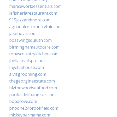
mariceworldessentials.com
lafisheriarestaurant.com
915jazzandmore.com
aguadulce-countryfair.com
jakehovis.com
bosswingsduluth.com
birminghamautocare.com
tonyscountrykitchen.com
jbellasnailspa.com
mychaihouse.com
alvisgrooming.com
thegeorginaestate.com
blythewoodseafood.com
paolosdelibangkok.com
bobacove.com
phoone24brookfield.com
mickeybarmama.com