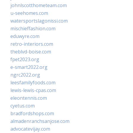
johnlscotthometeam.com
u-seehomes.com
watersportslagonissi.com
mischieffashion.com
eduwyre.com
retro-interiors.com
theblvd-boise.com
fpet2023.org
e-smart2022.org
ngrc2022.org
leesfamilyfoods.com
lewis-lewis-cpas.com
eleontennis.com
cyetus.com
bradfordshops.com
almadenranchsanjose.com
advocatevijay.com