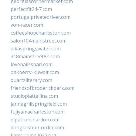
georgiascornermarket.com
perfectfit24-7.com
portugalprivatedriver.com
von-racer.com
coffeeshopcharleston.com
salon104mainstreet.com
alkaspringswater.com
318mainstreet8h.com
lovenailsspari.com
oakberry-kuwait.com
quartzliterary.com
friendsofbroderickpark.com
studiopiattellina.com
jannagrillspringfield.com
fujiyamacharleston.com
elpatronchardon.com
donglaishun-order.com
fiamc-rome2022.org