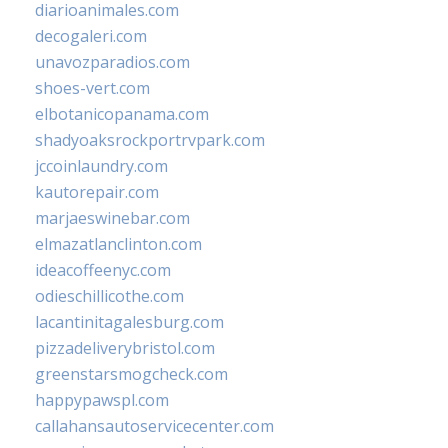
diarioanimales.com
decogaleri.com
unavozparadios.com
shoes-vert.com
elbotanicopanama.com
shadyoaksrockportrvpark.com
jccoinlaundry.com
kautorepair.com
marjaeswinebar.com
elmazatlanclinton.com
ideacoffeenyc.com
odieschillicothe.com
lacantinitagalesburg.com
pizzadeliverybristol.com
greenstarsmogcheck.com
happypawspl.com
callahansautoservicecenter.com