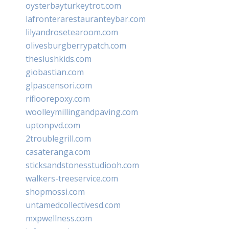
oysterbayturkeytrot.com
lafronterarestauranteybar.com
lilyandrosetearoom.com
olivesburgberrypatch.com
theslushkids.com
giobastian.com
glpascensori.com
rifloorepoxy.com
woolleymillingandpaving.com
uptonpvd.com
2troublegrill.com
casateranga.com
sticksandstonesstudiooh.com
walkers-treeservice.com
shopmossi.com
untamedcollectivesd.com
mxpwellness.com