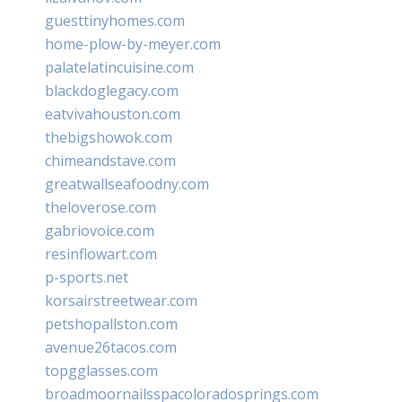
guesttinyhomes.com
home-plow-by-meyer.com
palatelatincuisine.com
blackdoglegacy.com
eatvivahouston.com
thebigshowok.com
chimeandstave.com
greatwallseafoodny.com
theloverose.com
gabriovoice.com
resinflowart.com
p-sports.net
korsairstreetwear.com
petshopallston.com
avenue26tacos.com
topgglasses.com
broadmoornailsspacoloradosprings.com