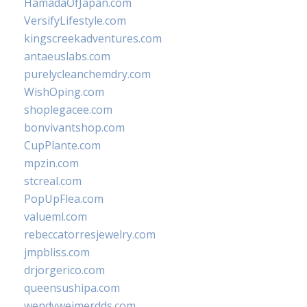
HamadaOfJapan.com
VersifyLifestyle.com
kingscreekadventures.com
antaeuslabs.com
purelycleanchemdry.com
WishOping.com
shoplegacee.com
bonvivantshop.com
CupPlante.com
mpzin.com
stcreal.com
PopUpFlea.com
valueml.com
rebeccatorresjewelry.com
jmpbliss.com
drjorgerico.com
queensushipa.com
wendyweimerdds.com