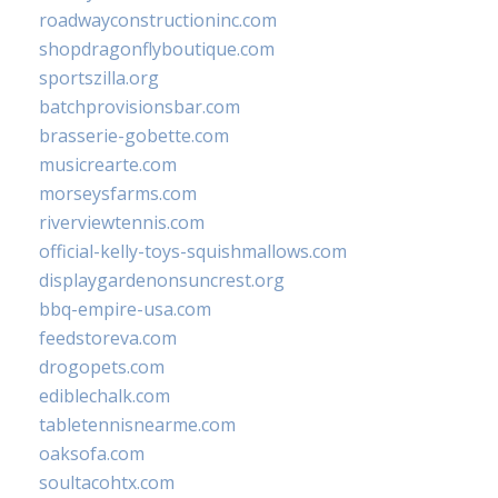
roadwayconstructioninc.com
shopdragonflyboutique.com
sportszilla.org
batchprovisionsbar.com
brasserie-gobette.com
musicrearte.com
morseysfarms.com
riverviewtennis.com
official-kelly-toys-squishmallows.com
displaygardenonsuncrest.org
bbq-empire-usa.com
feedstoreva.com
drogopets.com
ediblechalk.com
tabletennisnearme.com
oaksofa.com
soultacohtx.com