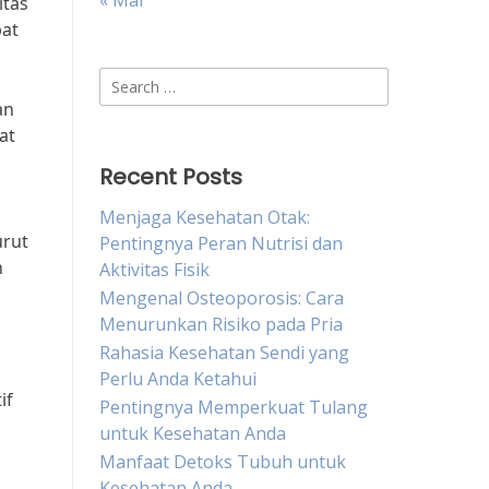
« Mar
itas
pat
Search
for:
an
at
Recent Posts
Menjaga Kesehatan Otak:
urut
Pentingnya Peran Nutrisi dan
n
Aktivitas Fisik
Mengenal Osteoporosis: Cara
Menurunkan Risiko pada Pria
Rahasia Kesehatan Sendi yang
Perlu Anda Ketahui
if
Pentingnya Memperkuat Tulang
untuk Kesehatan Anda
Manfaat Detoks Tubuh untuk
Kesehatan Anda