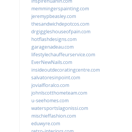
inspirehuahin.com
memmingerspainting.com
jeremypbeasley.com
thesandwichdepotcos.com
drgiggleshouseofpain.com
hotflashdesigns.com
garagenadeau.com
lifestylechauffeurservice.com
EverNewNails.com
insideoutdecoratingcentre.com
salvatoresinpoint.com
jovialfloralco.com
johnlscotthometeam.com
u-seehomes.com
watersportslagonissi.com
mischieffashion.com
eduwyre.com
retro-interiors.com