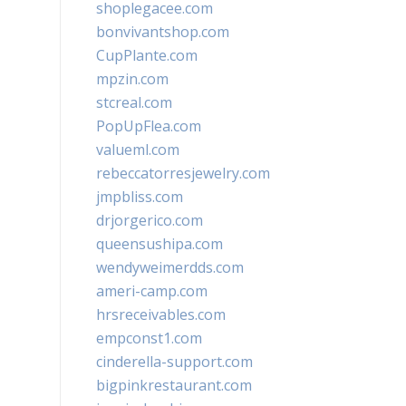
shoplegacee.com
bonvivantshop.com
CupPlante.com
mpzin.com
stcreal.com
PopUpFlea.com
valueml.com
rebeccatorresjewelry.com
jmpbliss.com
drjorgerico.com
queensushipa.com
wendyweimerdds.com
ameri-camp.com
hrsreceivables.com
empconst1.com
cinderella-support.com
bigpinkrestaurant.com