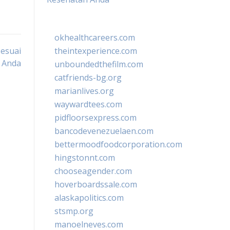
okhealthcareers.com
Sesuai
theintexperience.com
 Anda
unboundedthefilm.com
catfriends-bg.org
marianlives.org
waywardtees.com
pidfloorsexpress.com
bancodevenezuelaen.com
bettermoodfoodcorporation.com
hingstonnt.com
chooseagender.com
hoverboardssale.com
alaskapolitics.com
stsmp.org
manoelneves.com