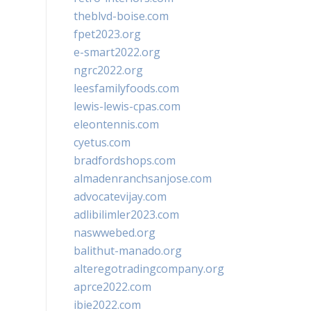
theblvd-boise.com
fpet2023.org
e-smart2022.org
ngrc2022.org
leesfamilyfoods.com
lewis-lewis-cpas.com
eleontennis.com
cyetus.com
bradfordshops.com
almadenranchsanjose.com
advocatevijay.com
adlibilimler2023.com
naswwebed.org
balithut-manado.org
alteregotradingcompany.org
aprce2022.com
ibie2022.com