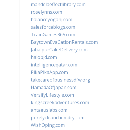
mandelaeffectlibrary.com
roselynns.com
balanceyoganj.com
salesforceblogs.com
TrainGames365.com
BaytownEvaCationRentals.com
JabalpurCakeDelivery.com
halobjd.com
intelligenceqatar.com
PikaPikaApp.com
takecareofbusinessdfw.org
HamadaOfJapan.com
VersifyLifestyle.com
kingscreekadventures.com
antaeuslabs.com
purelycleanchemdry.com
WishOping.com