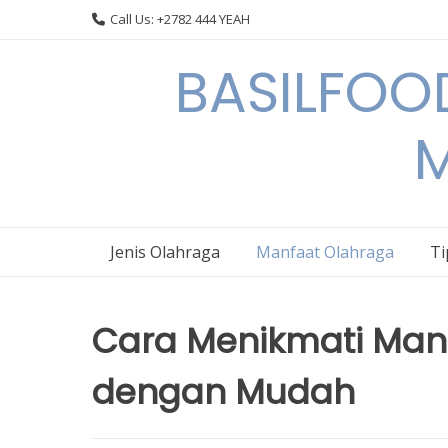
Skip
Call Us: +2782 444 YEAH
to
content
BASILFOOD
M
Jenis Olahraga
Manfaat Olahraga
Ti
Cara Menikmati Man
dengan Mudah