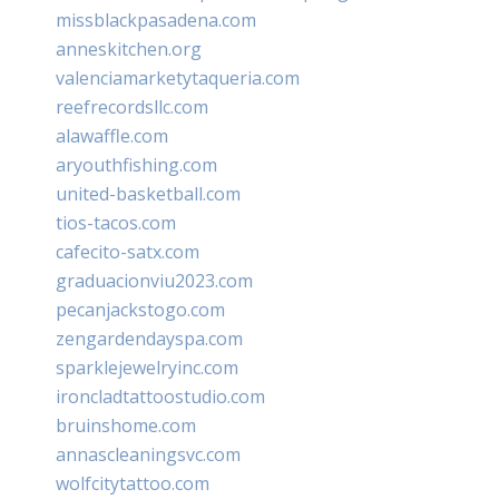
missblackpasadena.com
anneskitchen.org
valenciamarketytaqueria.com
reefrecordsllc.com
alawaffle.com
aryouthfishing.com
united-basketball.com
tios-tacos.com
cafecito-satx.com
graduacionviu2023.com
pecanjackstogo.com
zengardendayspa.com
sparklejewelryinc.com
ironcladtattoostudio.com
bruinshome.com
annascleaningsvc.com
wolfcitytattoo.com