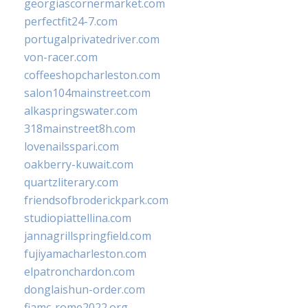
georgiascornermarket.com
perfectfit24-7.com
portugalprivatedriver.com
von-racer.com
coffeeshopcharleston.com
salon104mainstreet.com
alkaspringswater.com
318mainstreet8h.com
lovenailsspari.com
oakberry-kuwait.com
quartzliterary.com
friendsofbroderickpark.com
studiopiattellina.com
jannagrillspringfield.com
fujiyamacharleston.com
elpatronchardon.com
donglaishun-order.com
fiamc-rome2022.org