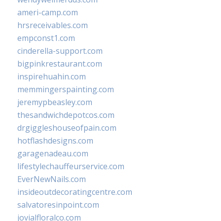
ameri-camp.com
hrsreceivables.com
empconst1.com
cinderella-support.com
bigpinkrestaurant.com
inspirehuahin.com
memmingerspainting.com
jeremypbeasley.com
thesandwichdepotcos.com
drgiggleshouseofpain.com
hotflashdesigns.com
garagenadeau.com
lifestylechauffeurservice.com
EverNewNails.com
insideoutdecoratingcentre.com
salvatoresinpoint.com
jovialfloralco.com