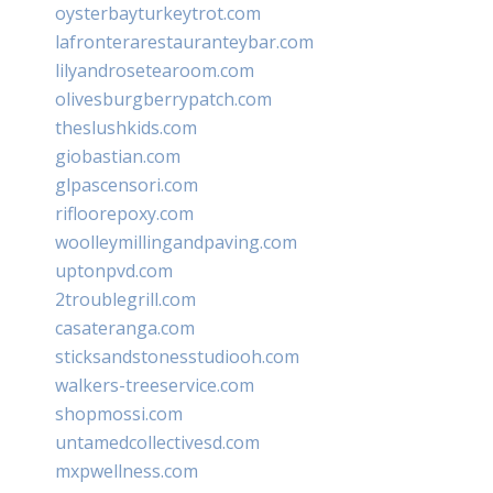
oysterbayturkeytrot.com
lafronterarestauranteybar.com
lilyandrosetearoom.com
olivesburgberrypatch.com
theslushkids.com
giobastian.com
glpascensori.com
rifloorepoxy.com
woolleymillingandpaving.com
uptonpvd.com
2troublegrill.com
casateranga.com
sticksandstonesstudiooh.com
walkers-treeservice.com
shopmossi.com
untamedcollectivesd.com
mxpwellness.com