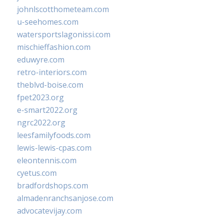
johnlscotthometeam.com
u-seehomes.com
watersportslagonissi.com
mischieffashion.com
eduwyre.com
retro-interiors.com
theblvd-boise.com
fpet2023.org
e-smart2022.org
ngrc2022.org
leesfamilyfoods.com
lewis-lewis-cpas.com
eleontennis.com
cyetus.com
bradfordshops.com
almadenranchsanjose.com
advocatevijay.com