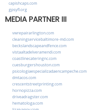
capishcaps.com
gpsyfl.org
MEDIA PARTNER III
vwrepairarlington.com
cleaningservicebaltimore-md.com
beckslandscapeandfence.com
vistaaltadelveramendi.com
coastlinecateringnc.com
cuesburgershouston.com
psicologiaespecializadaencampeche.com
dmtacos.com
crescentstreetprinting.com
hornopizza.com
driveadragster.com
hematologa.com
lizaivanov.com