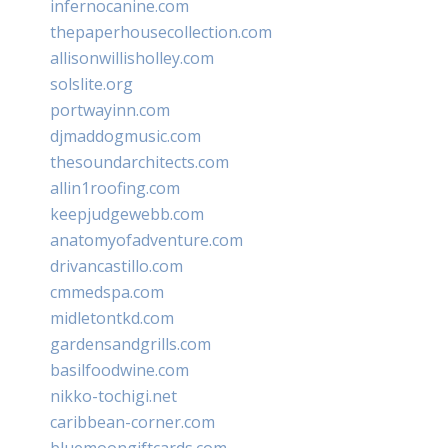
infernocanine.com
thepaperhousecollection.com
allisonwillisholley.com
solslite.org
portwayinn.com
djmaddogmusic.com
thesoundarchitects.com
allin1roofing.com
keepjudgewebb.com
anatomyofadventure.com
drivancastillo.com
cmmedspa.com
midletontkd.com
gardensandgrills.com
basilfoodwine.com
nikko-tochigi.net
caribbean-corner.com
bluemoongiftcards.com