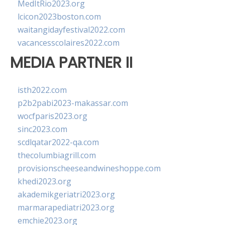
MedItRio2023.org
lcicon2023boston.com
waitangidayfestival2022.com
vacancesscolaires2022.com
MEDIA PARTNER II
isth2022.com
p2b2pabi2023-makassar.com
wocfparis2023.org
sinc2023.com
scdlqatar2022-qa.com
thecolumbiagrill.com
provisionscheeseandwineshoppe.com
khedi2023.org
akademikgeriatri2023.org
marmarapediatri2023.org
emchie2023.org