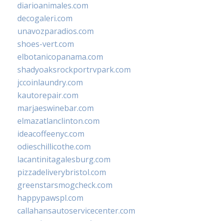
diarioanimales.com
decogaleri.com
unavozparadios.com
shoes-vert.com
elbotanicopanama.com
shadyoaksrockportrvpark.com
jccoinlaundry.com
kautorepair.com
marjaeswinebar.com
elmazatlanclinton.com
ideacoffeenyc.com
odieschillicothe.com
lacantinitagalesburg.com
pizzadeliverybristol.com
greenstarsmogcheck.com
happypawspl.com
callahansautoservicecenter.com