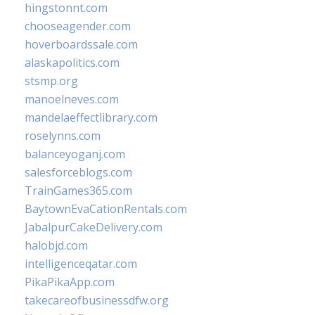
hingstonnt.com
chooseagender.com
hoverboardssale.com
alaskapolitics.com
stsmp.org
manoelneves.com
mandelaeffectlibrary.com
roselynns.com
balanceyoganj.com
salesforceblogs.com
TrainGames365.com
BaytownEvaCationRentals.com
JabalpurCakeDelivery.com
halobjd.com
intelligenceqatar.com
PikaPikaApp.com
takecareofbusinessdfw.org