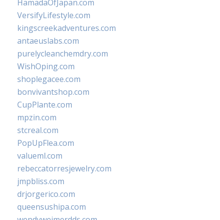
HamadaOfJapan.com
VersifyLifestyle.com
kingscreekadventures.com
antaeuslabs.com
purelycleanchemdry.com
WishOping.com
shoplegacee.com
bonvivantshop.com
CupPlante.com
mpzin.com
stcreal.com
PopUpFlea.com
valueml.com
rebeccatorresjewelry.com
jmpbliss.com
drjorgerico.com
queensushipa.com
wendyweimerdds.com