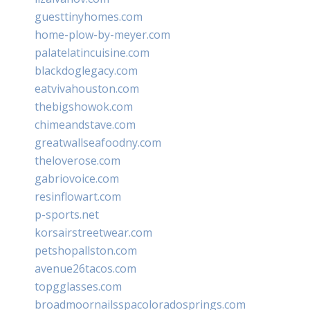
guesttinyhomes.com
home-plow-by-meyer.com
palatelatincuisine.com
blackdoglegacy.com
eatvivahouston.com
thebigshowok.com
chimeandstave.com
greatwallseafoodny.com
theloverose.com
gabriovoice.com
resinflowart.com
p-sports.net
korsairstreetwear.com
petshopallston.com
avenue26tacos.com
topgglasses.com
broadmoornailsspacoloradosprings.com