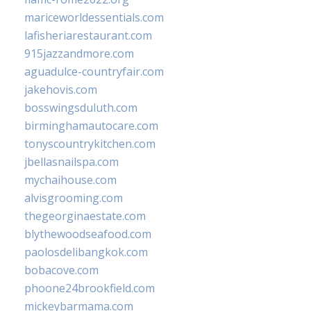
mariceworldessentials.com
lafisheriarestaurant.com
915jazzandmore.com
aguadulce-countryfair.com
jakehovis.com
bosswingsduluth.com
birminghamautocare.com
tonyscountrykitchen.com
jbellasnailspa.com
mychaihouse.com
alvisgrooming.com
thegeorginaestate.com
blythewoodseafood.com
paolosdelibangkok.com
bobacove.com
phoone24brookfield.com
mickeybarmama.com