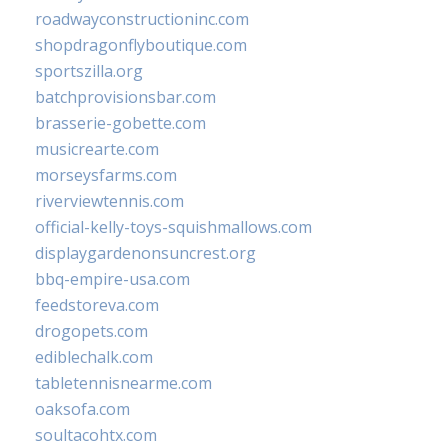
roadwayconstructioninc.com
shopdragonflyboutique.com
sportszilla.org
batchprovisionsbar.com
brasserie-gobette.com
musicrearte.com
morseysfarms.com
riverviewtennis.com
official-kelly-toys-squishmallows.com
displaygardenonsuncrest.org
bbq-empire-usa.com
feedstoreva.com
drogopets.com
ediblechalk.com
tabletennisnearme.com
oaksofa.com
soultacohtx.com