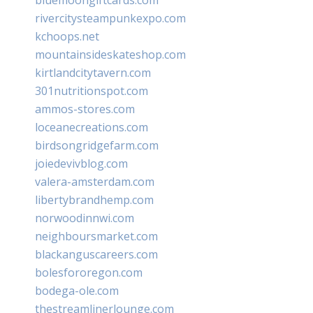
rivercitysteampunkexpo.com
kchoops.net
mountainsideskateshop.com
kirtlandcitytavern.com
301nutritionspot.com
ammos-stores.com
loceanecreations.com
birdsongridgefarm.com
joiedevivblog.com
valera-amsterdam.com
libertybrandhemp.com
norwoodinnwi.com
neighboursmarket.com
blackanguscareers.com
bolesfororegon.com
bodega-ole.com
thestreamlinerlounge.com