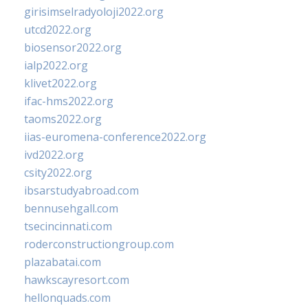
girisimselradyoloji2022.org
utcd2022.org
biosensor2022.org
ialp2022.org
klivet2022.org
ifac-hms2022.org
taoms2022.org
iias-euromena-conference2022.org
ivd2022.org
csity2022.org
ibsarstudyabroad.com
bennusehgall.com
tsecincinnati.com
roderconstructiongroup.com
plazabatai.com
hawkscayresort.com
hellonquads.com