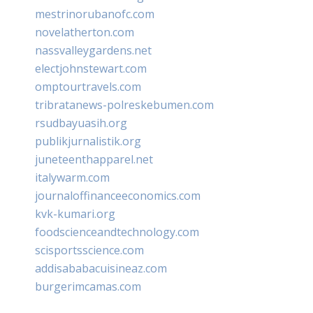
mestrinorubanofc.com
novelatherton.com
nassvalleygardens.net
electjohnstewart.com
omptourtravels.com
tribratanews-polreskebumen.com
rsudbayuasih.org
publikjurnalistik.org
juneteenthapparel.net
italywarm.com
journaloffinanceeconomics.com
kvk-kumari.org
foodscienceandtechnology.com
scisportsscience.com
addisababacuisineaz.com
burgerimcamas.com