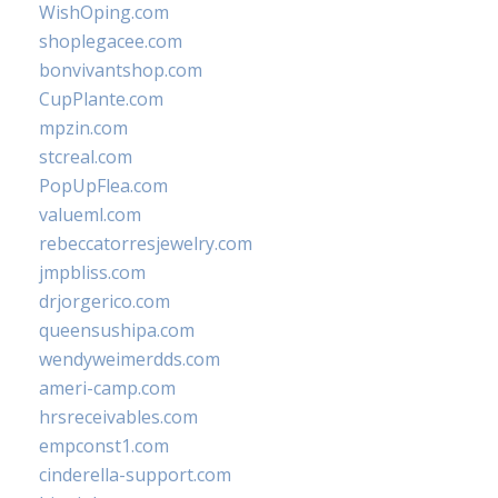
WishOping.com
shoplegacee.com
bonvivantshop.com
CupPlante.com
mpzin.com
stcreal.com
PopUpFlea.com
valueml.com
rebeccatorresjewelry.com
jmpbliss.com
drjorgerico.com
queensushipa.com
wendyweimerdds.com
ameri-camp.com
hrsreceivables.com
empconst1.com
cinderella-support.com