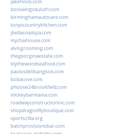
jakehovis.com
bosswingsduluth.com
birminghamautocare.com
tonyscountrykitchen.com
jbellasnailspa.com
mychaihouse.com
alvisgrooming.com
thegeorginaestate.com
blythewoodseafood.com
paolosdelibangkok.com
bobacove.com
phoone24brookfield.com
mickeybarmama.com
roadwayconstructioninc.com
shopdragonflyboutique.com
sportszilla.org
batchprovisionsbar.com
brasserie-gobette.com