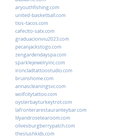
aryouthfishing.com
united-basketball.com
tios-tacos.com
cafecito-satx.com
graduacionviu2023.com
pecanjackstogo.com
zengardendayspa.com
sparklejewelryinc.com
ironcladtattoostudio.com
bruinshome.com
annascleaningsvc.com
wolfcitytattoo.com
oysterbayturkeytrot.com
lafronterarestauranteybar.com
lilyandrosetearoom.com
olivesburgberrypatch.com
theslushkids.com