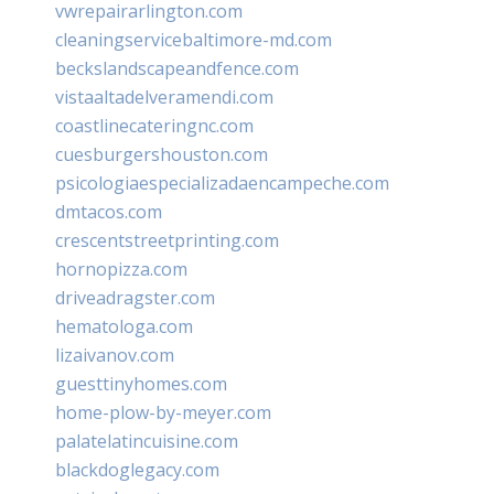
vwrepairarlington.com
cleaningservicebaltimore-md.com
beckslandscapeandfence.com
vistaaltadelveramendi.com
coastlinecateringnc.com
cuesburgershouston.com
psicologiaespecializadaencampeche.com
dmtacos.com
crescentstreetprinting.com
hornopizza.com
driveadragster.com
hematologa.com
lizaivanov.com
guesttinyhomes.com
home-plow-by-meyer.com
palatelatincuisine.com
blackdoglegacy.com