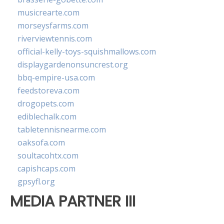
musicrearte.com
morseysfarms.com
riverviewtennis.com
official-kelly-toys-squishmallows.com
displaygardenonsuncrest.org
bbq-empire-usa.com
feedstoreva.com
drogopets.com
ediblechalk.com
tabletennisnearme.com
oaksofa.com
soultacohtx.com
capishcaps.com
gpsyfl.org
MEDIA PARTNER III