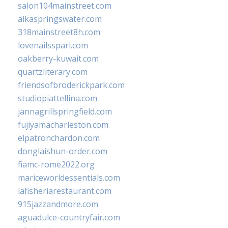
salon104mainstreet.com
alkaspringswater.com
318mainstreet8h.com
lovenailsspari.com
oakberry-kuwait.com
quartzliterary.com
friendsofbroderickpark.com
studiopiattellina.com
jannagrillspringfield.com
fujiyamacharleston.com
elpatronchardon.com
donglaishun-order.com
fiamc-rome2022.org
mariceworldessentials.com
lafisheriarestaurant.com
915jazzandmore.com
aguadulce-countryfair.com