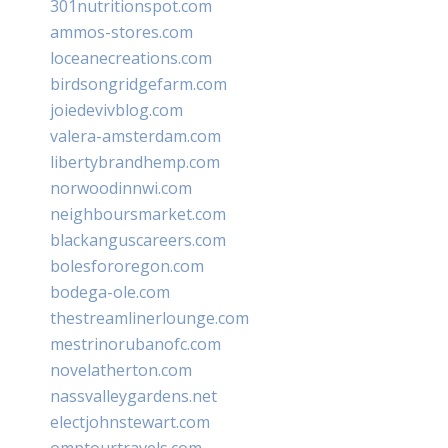
301nutritionspot.com
ammos-stores.com
loceanecreations.com
birdsongridgefarm.com
joiedevivblog.com
valera-amsterdam.com
libertybrandhemp.com
norwoodinnwi.com
neighboursmarket.com
blackanguscareers.com
bolesfororegon.com
bodega-ole.com
thestreamlinerlounge.com
mestrinorubanofc.com
novelatherton.com
nassvalleygardens.net
electjohnstewart.com
omptourtravels.com