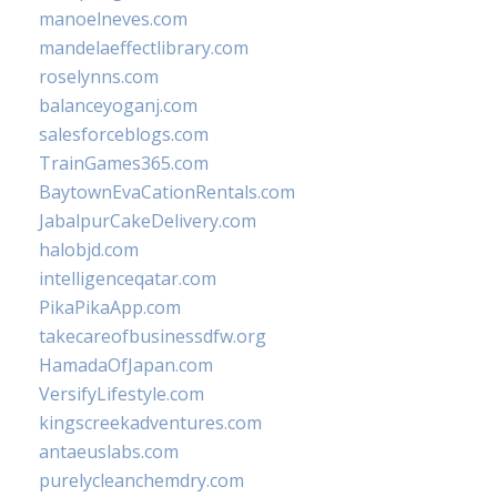
manoelneves.com
mandelaeffectlibrary.com
roselynns.com
balanceyoganj.com
salesforceblogs.com
TrainGames365.com
BaytownEvaCationRentals.com
JabalpurCakeDelivery.com
halobjd.com
intelligenceqatar.com
PikaPikaApp.com
takecareofbusinessdfw.org
HamadaOfJapan.com
VersifyLifestyle.com
kingscreekadventures.com
antaeuslabs.com
purelycleanchemdry.com