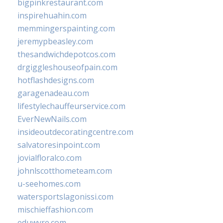
bigpinkrestaurant.com
inspirehuahin.com
memmingerspainting.com
jeremypbeasley.com
thesandwichdepotcos.com
drgiggleshouseofpain.com
hotflashdesigns.com
garagenadeau.com
lifestylechauffeurservice.com
EverNewNails.com
insideoutdecoratingcentre.com
salvatoresinpoint.com
jovialfloralco.com
johnlscotthometeam.com
u-seehomes.com
watersportslagonissi.com
mischieffashion.com
eduwyre.com