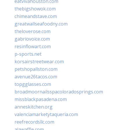
eatvivahouston.com
thebigshowok.com
chimeandstave.com
greatwallseafoodny.com
theloverose.com
gabriovoice.com
resinflowart.com
p-sports.net
korsairstreetwear.com
petshopallston.com
avenue26tacos.com
topgglasses.com
broadmoornailsspacoloradosprings.com
missblackpasadena.com
anneskitchen.org
valenciamarketytaqueria.com
reefrecordsllc.com
alawaffle.com