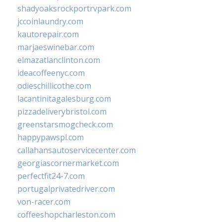
shadyoaksrockportrvpark.com
jccoinlaundry.com
kautorepair.com
marjaeswinebar.com
elmazatlanclinton.com
ideacoffeenyc.com
odieschillicothe.com
lacantinitagalesburg.com
pizzadeliverybristol.com
greenstarsmogcheck.com
happypawspl.com
callahansautoservicecenter.com
georgiascornermarket.com
perfectfit24-7.com
portugalprivatedriver.com
von-racer.com
coffeeshopcharleston.com