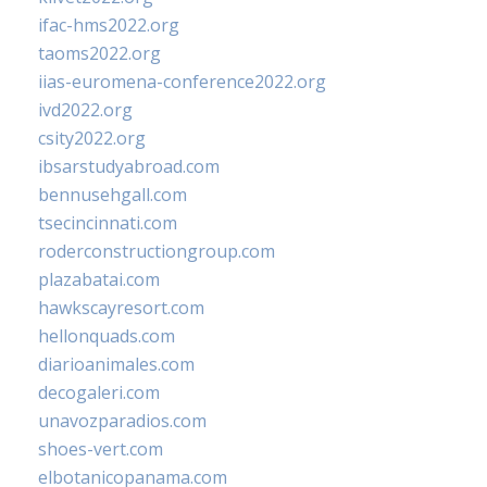
ifac-hms2022.org
taoms2022.org
iias-euromena-conference2022.org
ivd2022.org
csity2022.org
ibsarstudyabroad.com
bennusehgall.com
tsecincinnati.com
roderconstructiongroup.com
plazabatai.com
hawkscayresort.com
hellonquads.com
diarioanimales.com
decogaleri.com
unavozparadios.com
shoes-vert.com
elbotanicopanama.com