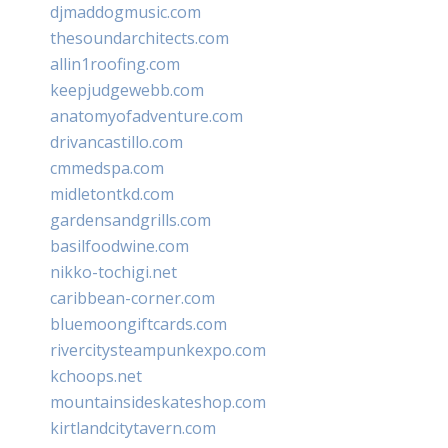
djmaddogmusic.com
thesoundarchitects.com
allin1roofing.com
keepjudgewebb.com
anatomyofadventure.com
drivancastillo.com
cmmedspa.com
midletontkd.com
gardensandgrills.com
basilfoodwine.com
nikko-tochigi.net
caribbean-corner.com
bluemoongiftcards.com
rivercitysteampunkexpo.com
kchoops.net
mountainsideskateshop.com
kirtlandcitytavern.com