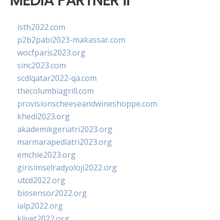
MEDIA PARTNER II
isth2022.com
p2b2pabi2023-makassar.com
wocfparis2023.org
sinc2023.com
scdlqatar2022-qa.com
thecolumbiagrill.com
provisionscheeseandwineshoppe.com
khedi2023.org
akademikgeriatri2023.org
marmarapediatri2023.org
emchie2023.org
girisimselradyoloji2022.org
utcd2022.org
biosensor2022.org
ialp2022.org
klivet2022.org