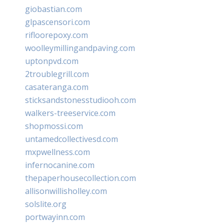
giobastian.com
glpascensori.com
rifloorepoxy.com
woolleymillingandpaving.com
uptonpvd.com
2troublegrill.com
casateranga.com
sticksandstonesstudiooh.com
walkers-treeservice.com
shopmossi.com
untamedcollectivesd.com
mxpwellness.com
infernocanine.com
thepaperhousecollection.com
allisonwillisholley.com
solslite.org
portwayinn.com